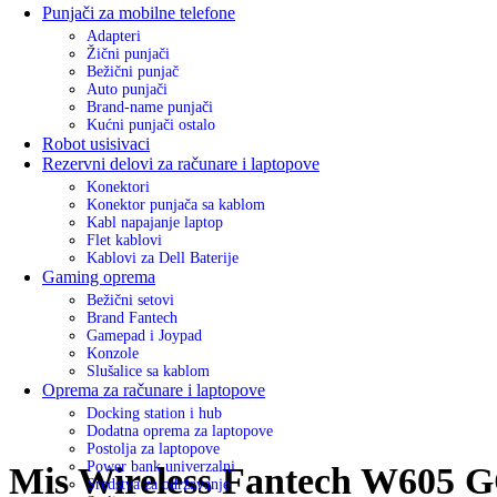
Punjači za mobilne telefone
Adapteri
Žični punjači
Bežični punjač
Auto punjači
Brand-name punjači
Kućni punjači ostalo
Robot usisivaci
Rezervni delovi za računare i laptopove
Konektori
Konektor punjača sa kablom
Kabl napajanje laptop
Flet kablovi
Kablovi za Dell Baterije
Gaming oprema
Bežični setovi
Brand Fantech
Gamepad i Joypad
Konzole
Slušalice sa kablom
Oprema za računare i laptopove
Docking station i hub
Dodatna oprema za laptopove
Postolja za laptopove
Power bank univerzalni
Mis Wireless Fantech W605 G
Sredstva za održavanje