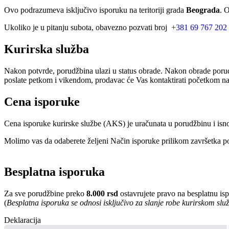
Ovo podrazumeva isključivo isporuku na teritoriji grada
Beograda
. 
Ukoliko je u pitanju subota, obavezno pozvati broj
+381 69 767 202
Kurirska služba
Nakon potvrde, porudžbina ulazi u status obrade. Nakon obrade porud
poslate petkom i vikendom, prodavac će Vas kontaktirati početkom nar
Cena isporuke
Cena isporuke kurirske službe (AKS) je uračunata u porudžbinu i isn
Molimo vas da odaberete željeni Način isporuke prilikom završetka po
Besplatna isporuka
Za sve porudžbine preko
8.000 rsd
ostavrujete pravo na besplatnu is
(
Besplatna isporuka se odnosi isključivo za slanje robe kurirskom sl
Deklaracija