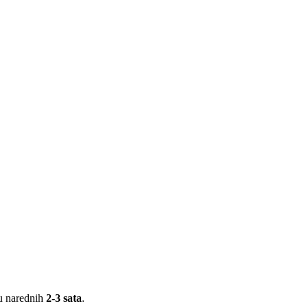
 u narednih
2-3 sata
.