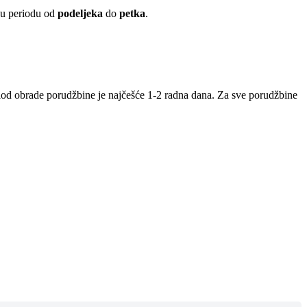
 u periodu od
podeljeka
do
petka
.
iod obrade porudžbine je najčešće 1-2 radna dana. Za sve porudžbine