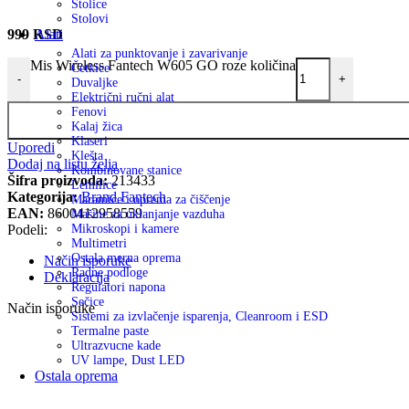
Stolice
Stolovi
999
RSD
Alati
Alati za punktovanje i zavarivanje
Mis Wireless Fantech W605 GO roze količina
Četkice
-
+
Duvaljke
Električni ručni alat
Fenovi
Kalaj žica
Klaseri
Uporedi
Klešta
Dodaj na listu želja
Kombinovane stanice
Šifra proizvoda:
213433
Lemilice
Kategorija:
Brand Fantech
Maramice i oprema za čiščenje
EAN:
8600412958559
Mašine za uklanjanje vazduha
Podeli:
Mikroskopi i kamere
Multimetri
Ostala merna oprema
Način isporuke
Radne podloge
Deklaracija
Regulatori napona
Sečice
Način isporuke
Sistemi za izvlačenje isparenja, Cleanroom i ESD
Termalne paste
Ultrazvucne kade
UV lampe, Dust LED
Ostala oprema