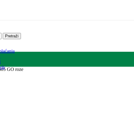
Pretraži
plaćanja
a
t
vis
605 GO roze