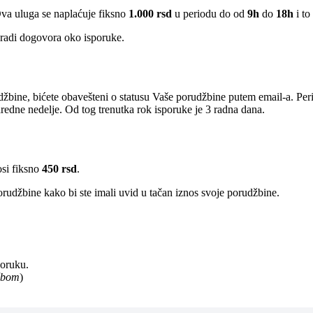
Ova uluga se naplaćuje fiksno
1.000 rsd
u periodu do od
9h
do
18h
i to
radi dogovora oko isporuke.
žbine, bićete obavešteni o statusu Vaše porudžbine putem email-a. Per
edne nedelje. Od tog trenutka rok isporuke je 3 radna dana.
osi fiksno
450 rsd
.
rudžbine kako bi ste imali uvid u tačan iznos svoje porudžbine.
poruku.
užbom
)