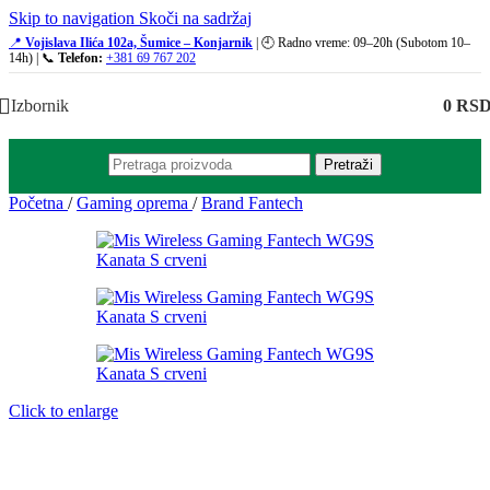
Skip to navigation
Skoči na sadržaj
📍
Vojislava Ilića 102a, Šumice – Konjarnik
| 🕘 Radno vreme: 09–20h (Subotom 10–
14h) | 📞
Telefon:
+381 69 767 202
Izbornik
0
RS
Pretraži
Početna
/
Gaming oprema
/
Brand Fantech
Click to enlarge