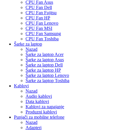
CPU Fan Asus
CPU Fan Dell
CPU Fan Fujitsu
CPU Fan HP
CPU Fan Lenovo
CPU Fan MSI
CPU Fan Samsung
CPU Fan Toshiba
Šarke za laptop
Nazad
Šarke za laptop Acer
Šarke za laptop Asus
Šarke za laptop Dell
Šarke za laptop HP
Šarke za laptop Lenovo
Šarke za laptop Toshiba
Kablovi
Nazad
Audio kablovi
Data kablovi
Kablovi za napajanje
Produzni kablovi
Punjači za mobilne telefone
Nazad
Adapteri