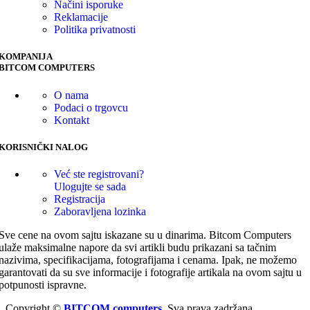
Načini isporuke
Reklamacije
Politika privatnosti
KOMPANIJA
BITCOM COMPUTERS
O nama
Podaci o trgovcu
Kontakt
KORISNIČKI NALOG
Već ste registrovani?
Ulogujte se sada
Registracija
Zaboravljena lozinka
Sve cene na ovom sajtu iskazane su u dinarima. Bitcom Computers
ulaže maksimalne napore da svi artikli budu prikazani sa tačnim
nazivima, specifikacijama, fotografijama i cenama. Ipak, ne možemo
garantovati da su sve informacije i fotografije artikala na ovom sajtu u
potpunosti ispravne.
Copyright ©
BITCOM computers
. Sva prava zadržana.