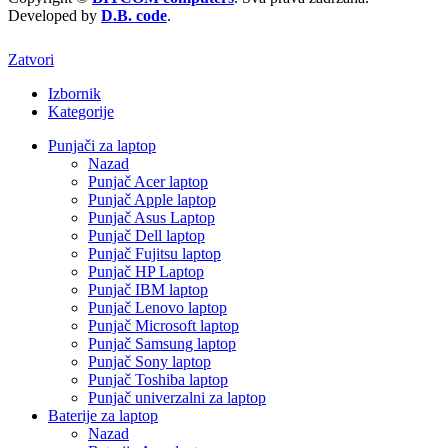
Developed by
D.B. code
.
Zatvori
Izbornik
Kategorije
Punjači za laptop
Nazad
Punjač Acer laptop
Punjač Apple laptop
Punjač Asus Laptop
Punjač Dell laptop
Punjač Fujitsu laptop
Punjač HP Laptop
Punjač IBM laptop
Punjač Lenovo laptop
Punjač Microsoft laptop
Punjač Samsung laptop
Punjač Sony laptop
Punjač Toshiba laptop
Punjač univerzalni za laptop
Baterije za laptop
Nazad