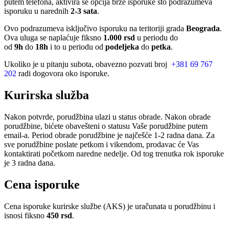
putem telefona, aktivira se opcija brze isporuke sto podrazumeva
isporuku u narednih
2-3 sata
.
Ovo podrazumeva isključivo isporuku na teritoriji grada
Beograda
.
Ova uluga se naplaćuje fiksno
1.000 rsd
u periodu do
od
9h
do
18h
i to u periodu od
podeljeka
do
petka
.
Ukoliko je u pitanju subota, obavezno pozvati broj
+381 69 767
202
radi dogovora oko isporuke.
Kurirska služba
Nakon potvrde, porudžbina ulazi u status obrade. Nakon obrade
porudžbine, bićete obavešteni o statusu Vaše porudžbine putem
email-a. Period obrade porudžbine je najčešće 1-2 radna dana. Za
sve porudžbine poslate petkom i vikendom, prodavac će Vas
kontaktirati početkom naredne nedelje. Od tog trenutka rok isporuke
je 3 radna dana.
Cena isporuke
Cena isporuke kurirske službe (AKS) je uračunata u porudžbinu i
isnosi fiksno
450 rsd
.