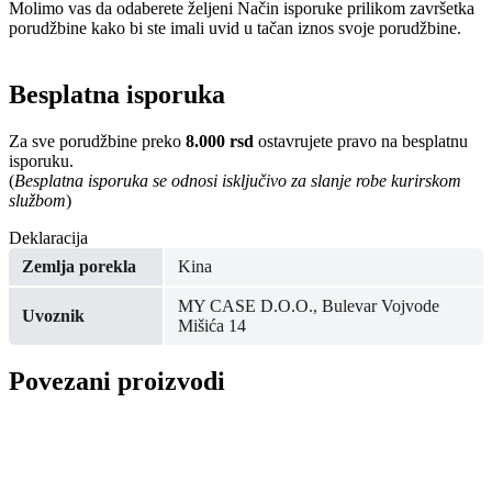
Molimo vas da odaberete željeni Način isporuke prilikom završetka
porudžbine kako bi ste imali uvid u tačan iznos svoje porudžbine.
Besplatna isporuka
Za sve porudžbine preko
8.000 rsd
ostavrujete pravo na besplatnu
isporuku.
(
Besplatna isporuka se odnosi isključivo za slanje robe kurirskom
službom
)
Deklaracija
Zemlja porekla
Kina
MY CASE D.O.O., Bulevar Vojvode
Uvoznik
Mišića 14
Povezani proizvodi