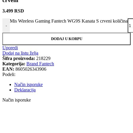
crveni
3.499
RSD
Mis Wireless Gaming Fantech WG9S Kanata S crveni količina
-
DODAJ U KORPU
Uporedi
Dodaj na listu želja
Šifra proizvoda:
218229
Kategorija:
Brand Fantech
EAN:
8605026343906
Podeli:
Način isporuke
Deklaracija
Način isporuke