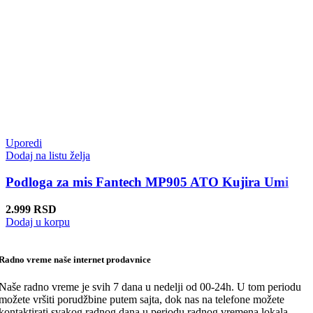
Uporedi
Dodaj na listu želja
Podloga za mis Fantech MP905 ATO Kujira Umi
2.999
RSD
Dodaj u korpu
Radno vreme naše internet prodavnice
Naše radno vreme je svih 7 dana u nedelji od 00-24h. U tom periodu
možete vršiti porudžbine putem sajta, dok nas na telefone možete
kontaktirati svakog radnog dana u periodu radnog vremena lokala.