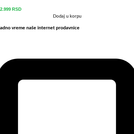
2.999
RSD
Dodaj u korpu
adno vreme naše internet prodavnice
aše radno vreme je svih 7 dana u nedelji od 00-24h. U tom periodu
ožete vršiti porudžbine putem sajta, dok nas na telefone možete
ontaktirati svakog radnog dana u periodu radnog vremena lokala.