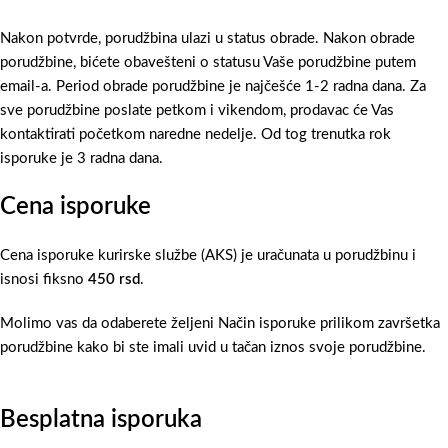
Nakon potvrde, porudžbina ulazi u status obrade. Nakon obrade
porudžbine, bićete obavešteni o statusu Vaše porudžbine putem
email-a. Period obrade porudžbine je najčešće 1-2 radna dana. Za
sve porudžbine poslate petkom i vikendom, prodavac će Vas
kontaktirati početkom naredne nedelje. Od tog trenutka rok
isporuke je 3 radna dana.
Cena isporuke
Cena isporuke kurirske službe (AKS) je uračunata u porudžbinu i
isnosi fiksno
450 rsd
.
Molimo vas da odaberete željeni Način isporuke prilikom završetka
porudžbine kako bi ste imali uvid u tačan iznos svoje porudžbine.
Besplatna isporuka