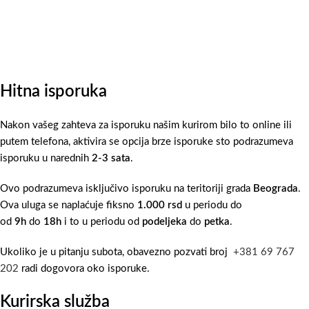
Hitna isporuka
Nakon vašeg zahteva za isporuku našim kurirom bilo to online ili
putem telefona, aktivira se opcija brze isporuke sto podrazumeva
isporuku u narednih
2-3 sata
.
Ovo podrazumeva isključivo isporuku na teritoriji grada
Beograda
.
Ova uluga se naplaćuje fiksno
1.000 rsd
u periodu do
od
9h
do
18h
i to u periodu od
podeljeka
do
petka
.
Ukoliko je u pitanju subota, obavezno pozvati broj
+381 69 767
202
radi dogovora oko isporuke.
Kurirska služba