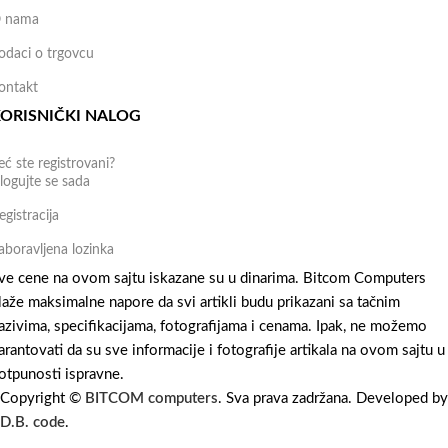
 nama
odaci o trgovcu
ontakt
ORISNIČKI NALOG
eć ste registrovani?
logujte se sada
egistracija
aboravljena lozinka
ve cene na ovom sajtu iskazane su u dinarima. Bitcom Computers
laže maksimalne napore da svi artikli budu prikazani sa tačnim
azivima, specifikacijama, fotografijama i cenama. Ipak, ne možemo
arantovati da su sve informacije i fotografije artikala na ovom sajtu u
otpunosti ispravne.
Copyright ©
BITCOM computers
. Sva prava zadržana. Developed by
D.B. code
.