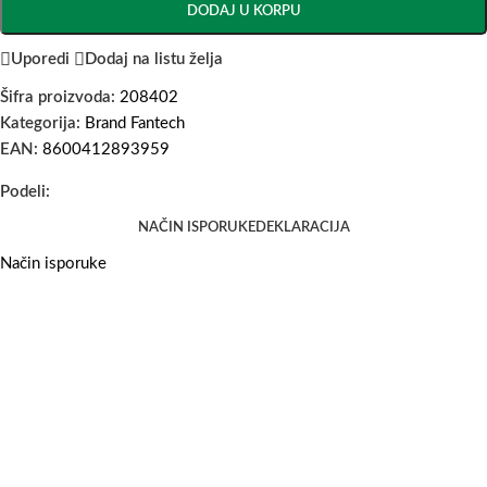
DODAJ U KORPU
Uporedi
Dodaj na listu želja
Šifra proizvoda:
208402
Kategorija:
Brand Fantech
EAN:
8600412893959
Podeli:
NAČIN ISPORUKE
DEKLARACIJA
Način isporuke