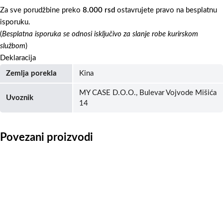
Za sve porudžbine preko
8.000 rsd
ostavrujete pravo na besplatnu
isporuku.
(
Besplatna isporuka se odnosi isključivo za slanje robe kurirskom
službom
)
Deklaracija
Zemlja porekla
Kina
MY CASE D.O.O., Bulevar Vojvode Mišića
Uvoznik
14
Povezani proizvodi