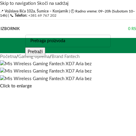
Skip to navigation
Skoči na sadržaj
📍
Vojislava Ilića 102a, Šumice – Konjarnik
| 🕘 Radno vreme: 09–20h (Subotom 10–
14h) | 📞
Telefon:
+381 69 767 202
IZBORNIK
0
R
Pretraži
Početna
/
Gaming oprema
/
Brand Fantech
Click to enlarge