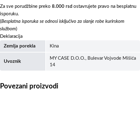
Za sve porudžbine preko
8.000 rsd
ostavrujete pravo na besplatnu
isporuku.
(
Besplatna isporuka se odnosi isključivo za slanje robe kurirskom
službom
)
Deklaracija
Zemlja porekla
Kina
MY CASE D.O.O., Bulevar Vojvode Mišića
Uvoznik
14
Povezani proizvodi