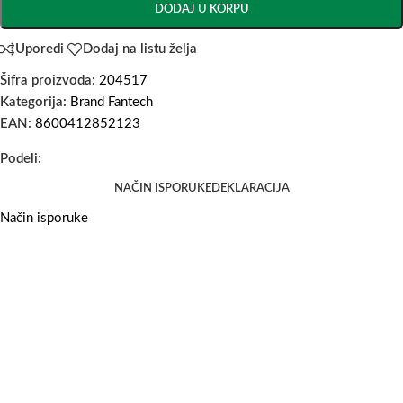
DODAJ U KORPU
Uporedi
Dodaj na listu želja
Šifra proizvoda:
204517
Kategorija:
Brand Fantech
EAN:
8600412852123
Podeli:
NAČIN ISPORUKE
DEKLARACIJA
Način isporuke