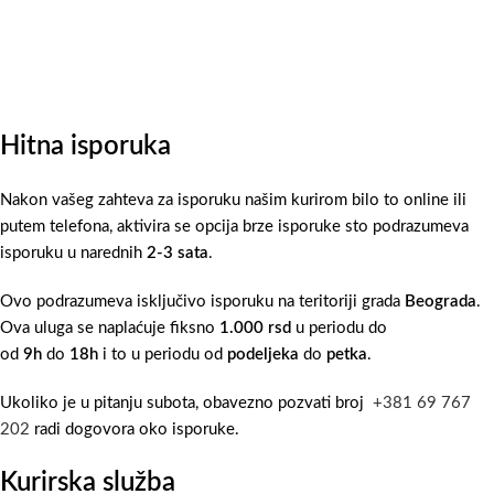
Hitna isporuka
Nakon vašeg zahteva za isporuku našim kurirom bilo to online ili
putem telefona, aktivira se opcija brze isporuke sto podrazumeva
isporuku u narednih
2-3 sata
.
Ovo podrazumeva isključivo isporuku na teritoriji grada
Beograda
.
Ova uluga se naplaćuje fiksno
1.000 rsd
u periodu do
od
9h
do
18h
i to u periodu od
podeljeka
do
petka
.
Ukoliko je u pitanju subota, obavezno pozvati broj
+381 69 767
202
radi dogovora oko isporuke.
Kurirska služba