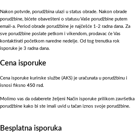
Nakon potvrde, porudžbina ulazi u status obrade. Nakon obrade
porudžbine, bićete obavešteni o statusu Vaše porudžbine putem
email-a. Period obrade porudžbine je najčešće 1-2 radna dana. Za
sve porudžbine poslate petkom i vikendom, prodavac će Vas
kontaktirati početkom naredne nedelje. Od tog trenutka rok
isporuke je 3 radna dana.
Cena isporuke
Cena isporuke kurirske službe (AKS) je uračunata u porudžbinu i
isnosi fiksno
450 rsd
.
Molimo vas da odaberete željeni Način isporuke prilikom završetka
porudžbine kako bi ste imali uvid u tačan iznos svoje porudžbine.
Besplatna isporuka