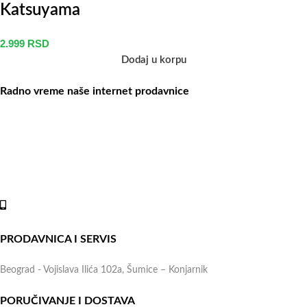
Katsuyama
2.999
RSD
Dodaj u korpu
Radno vreme naše internet prodavnice
Naše radno vreme je svih 7 dana u nedelji od 00-24h. U tom
periodu možete vršiti porudžbine putem sajta, dok nas na telefone
možete kontaktirati svakog radnog dana u periodu radnog vremena
lokala.
Online shop:
+381 (69) 767-202
PRODAVNICA I SERVIS
Beograd - Vojislava Ilića 102a, Šumice – Konjarnik
PORUČIVANJE I DOSTAVA