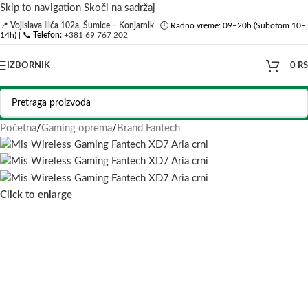
Skip to navigation
Skoči na sadržaj
📍
Vojislava Ilića 102a, Šumice – Konjarnik
| 🕘 Radno vreme: 09–20h (Subotom 10–
14h) | 📞
Telefon:
+381 69 767 202
IZBORNIK
0
R
Početna
/
Gaming oprema
/
Brand Fantech
Click to enlarge