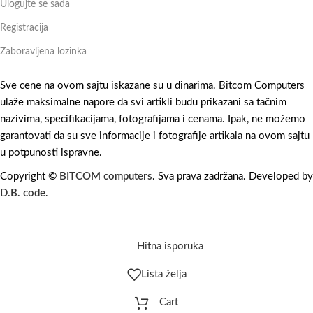
Ulogujte se sada
Registracija
Zaboravljena lozinka
Sve cene na ovom sajtu iskazane su u dinarima. Bitcom Computers
ulaže maksimalne napore da svi artikli budu prikazani sa tačnim
nazivima, specifikacijama, fotografijama i cenama. Ipak, ne možemo
garantovati da su sve informacije i fotografije artikala na ovom sajtu
u potpunosti ispravne.
Copyright ©
BITCOM computers
. Sva prava zadržana. Developed by
D.B. code
.
Hitna isporuka
Lista želja
Cart