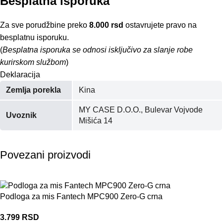
Besplatna isporuka
Za sve porudžbine preko
8.000 rsd
ostavrujete pravo na
besplatnu isporuku.
(
Besplatna isporuka se odnosi isključivo za slanje robe
kurirskom službom
)
Deklaracija
Zemlja porekla
Kina
MY CASE D.O.O., Bulevar Vojvode
Uvoznik
Mišića 14
Povezani proizvodi
Podloga za mis Fantech MPC900 Zero-G crna
3.799
RSD