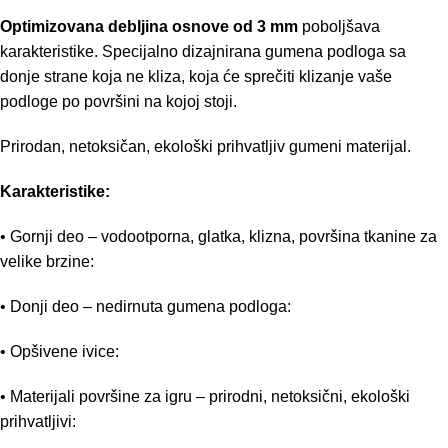
Optimizovana debljina osnove od 3 mm
poboljšava
karakteristike. Specijalno dizajnirana gumena podloga sa
donje strane koja ne kliza, koja će sprečiti klizanje vaše
podloge po površini na kojoj stoji.
Prirodan, netoksičan, ekološki prihvatljiv gumeni materijal.
Karakteristike:
• Gornji deo – vodootporna, glatka, klizna, površina tkanine za
velike brzine:
• Donji deo – nedirnuta gumena podloga:
• Opšivene ivice:
• Materijali površine za igru – prirodni, netoksični, ekološki
prihvatljivi: