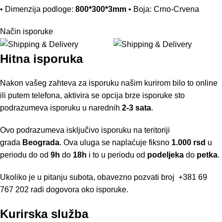
• Dimenzija podloge:
800*300*3mm
• Boja: Crno-Crvena
Način isporuke
Hitna isporuka
Nakon vašeg zahteva za isporuku našim kurirom bilo to online
ili putem telefona, aktivira se opcija brze isporuke sto
podrazumeva isporuku u narednih
2-3 sata
.
Ovo podrazumeva isključivo isporuku na teritoriji
grada
Beograda
. Ova uluga se naplaćuje fiksno
1.000 rsd
u
periodu do od
9h
do
18h
i to u periodu od
podeljeka
do
petka
.
Ukoliko je u pitanju subota, obavezno pozvati broj
+381 69
767 202
radi dogovora oko isporuke.
Kurirska služba