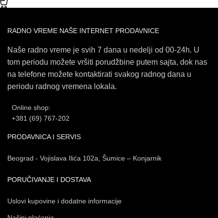
RADNO VREME NAŠE INTERNET PRODAVNICE
Naše radno vreme je svih 7 dana u nedelji od 00-24h. U
tom periodu možete vršiti porudžbine putem sajta, dok nas
na telefone možete kontaktirati svakog radnog dana u
periodu radnog vremena lokala.
Online shop:
+381 (69) 767-202
PRODAVNICA I SERVIS
Beograd - Vojislava Ilića 102a, Šumice – Konjarnik
PORUČIVANJE I DOSTAVA
Uslovi kupovine i dodatne informacije
Načini plaćanja