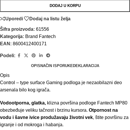
DODAJ U KORPU
Uporedi
Dodaj na listu želja
Šifra proizvoda:
61556
Kategorija:
Brand Fantech
EAN:
8600412400171
Podeli:
OPIS
NAČIN ISPORUKE
DEKLARACIJA
Opis
Control – type surface Gaming podloga je nezaobilazni deo
arsenala bilo kog igrača.
Vodootporna, glatka,
klizna površina podloge Fantech MP80
obezbeđuje veliku tačnost i brzinu kursora.
Otpornost na
vodu i šavne ivice produžavaju životni vek
, štite površinu za
igranje i od mokroga i habanja.