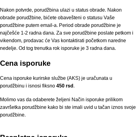
Nakon potvrde, porudžbina ulazi u status obrade. Nakon
obrade porudžbine, bićete obavešteni o statusu Vaše
porudžbine putem email-a. Period obrade porudžbine je
najčešće 1-2 radna dana. Za sve porudžbine poslate petkom i
vikendom, prodavac će Vas kontaktirati početkom naredne
nedelje. Od tog trenutka rok isporuke je 3 radna dana.
Cena isporuke
Cena isporuke kurirske službe (AKS) je uračunata u
porudžbinu i isnosi fiksno
450 rsd
.
Molimo vas da odaberete željeni Način isporuke prilikom
završetka porudžbine kako bi ste imali uvid u tačan iznos svoje
porudžbine.