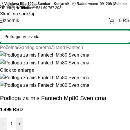
📍
Vojislava Ilića 102a, Šumice – Konjarnik
| 🕘 Radno vreme: 09–20h (Subotom
Skip to navigation
10–14h) | 📞
Telefon:
+381 69 767 202
Skoči na sadržaj
Izbornik
0
RS
Početna
/
Gaming oprema
/
Brand Fantech
Click to enlarge
Podloga za mis Fantech Mp80 Sven crna
1.499
RSD
-
+