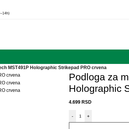
0–14h)
tech MST491P Holographic Strikepad PRO crvena
Podloga za 
Holographic 
4.699
RSD
-
+