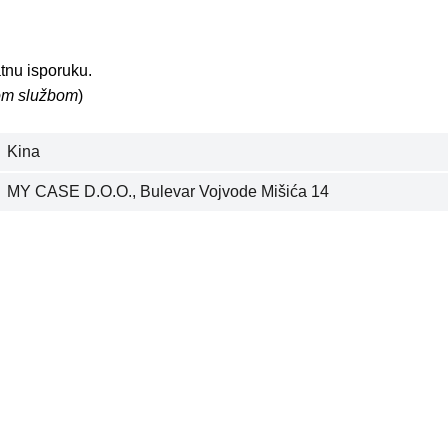
tnu isporuku.
kom službom
)
Kina
MY CASE D.O.O., Bulevar Vojvode Mišića 14