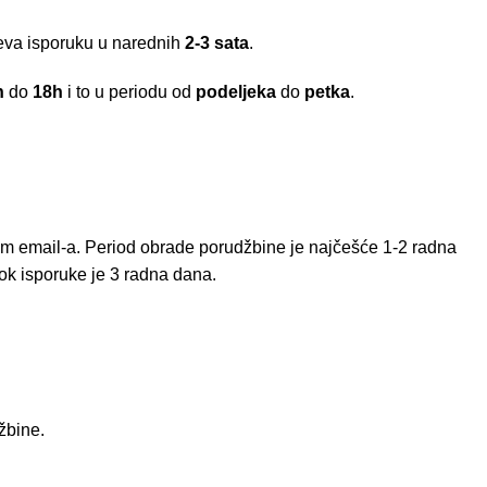
meva isporuku u narednih
2-3 sata
.
h
do
18h
i to u periodu od
podeljeka
do
petka
.
em email-a. Period obrade porudžbine je najčešće 1-2 radna
ok isporuke je 3 radna dana.
žbine.