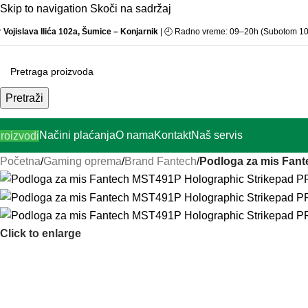
Skip to navigation
Skoči na sadržaj

Vojislava Ilića 102a, Šumice – Konjarnik
| 🕘 Radno vreme: 09–20h (Subotom 1
Pretraži
Načini plaćanja
O nama
Kontakt
Naš servis
roizvodi
Početna
/
Gaming oprema
/
Brand Fantech
/
Podloga za mis Fan
Click to enlarge