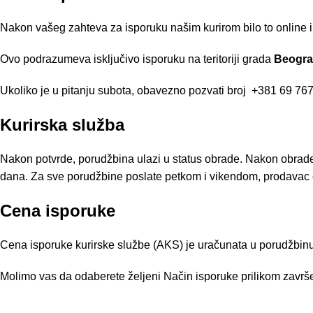
Nakon vašeg zahteva za isporuku našim kurirom bilo to online i
Ovo podrazumeva isključivo isporuku na teritoriji grada
Beogr
Ukoliko je u pitanju subota, obavezno pozvati broj
+381 69 767
Kurirska služba
Nakon potvrde, porudžbina ulazi u status obrade. Nakon obrad
dana. Za sve porudžbine poslate petkom i vikendom, prodavac ć
Cena isporuke
Cena isporuke kurirske službe (AKS) je uračunata u porudžbinu 
Molimo vas da odaberete željeni Način isporuke prilikom završe