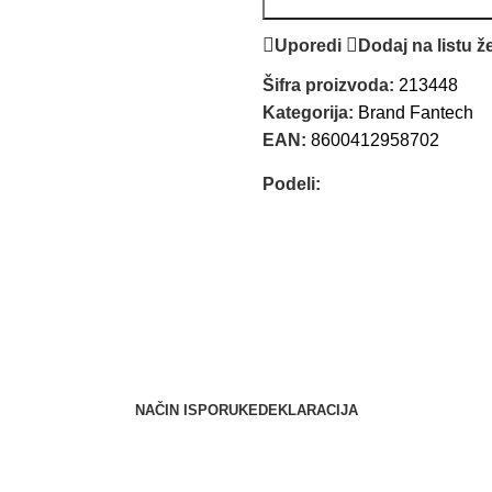
Uporedi
Dodaj na listu že
Šifra proizvoda:
213448
Kategorija:
Brand Fantech
EAN:
8600412958702
Podeli:
NAČIN ISPORUKE
DEKLARACIJA