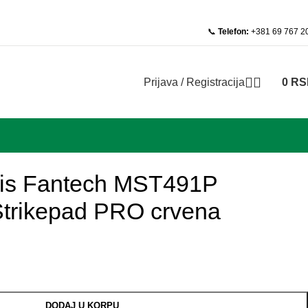
📞
Telefon:
+381 69 767 2
Prijava / Registracija
0
RS
mis Fantech MST491P
Strikepad PRO crvena
DODAJ U KORPU