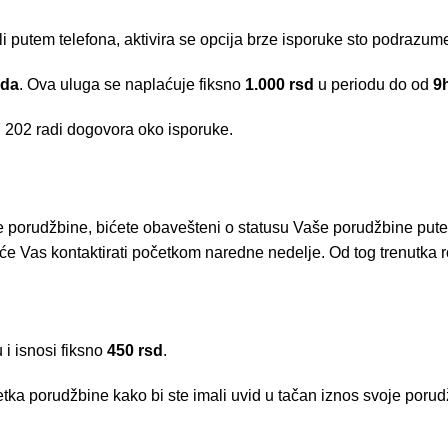
li putem telefona, aktivira se opcija brze isporuke sto podrazu
ada
. Ova uluga se naplaćuje fiksno
1.000 rsd
u periodu do od
9
 202
radi dogovora oko isporuke.
e porudžbine, bićete obavešteni o statusu Vaše porudžbine put
e Vas kontaktirati početkom naredne nedelje. Od tog trenutka r
i isnosi fiksno
450 rsd
.
tka porudžbine kako bi ste imali uvid u tačan iznos svoje porud