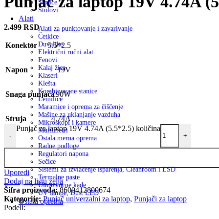
Punjač za laptop 19V 4.74A (5
Stolice
Stolovi
Alati
2.499
RSD
Alati za punktovanje i zavarivanje
Četkice
Duvaljke
Konektor
5.5*2.5
Električni ručni alat
Fenovi
Kalaj žica
Napon
19V
Klaseri
Klešta
Kombinovane stanice
Snaga punjača
90W
Lemilice
Maramice i oprema za čiščenje
Mašine za uklanjanje vazduha
Struja
4.74A
Mikroskopi i kamere
Punjač za laptop 19V 4.74A (5.5*2.5) količina
Multimetri
-
+
Ostala merna oprema
Radne podloge
Regulatori napona
Sečice
Sistemi za izvlačenje isparenja, Cleanroom i ESD
Uporedi
Termalne paste
Dodaj na listu želja
Ultrazvucne kade
Šifra proizvoda:
8600412800674
UV lampe, Dust LED
Kategorije:
Punjač univerzalni za laptop
,
Punjači za laptop
Ostala oprema
Podeli: