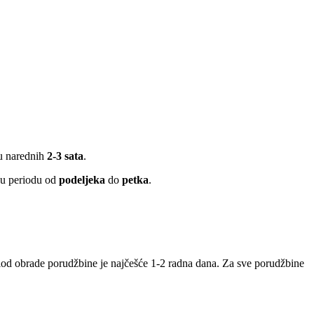
 u narednih
2-3 sata
.
 u periodu od
podeljeka
do
petka
.
iod obrade porudžbine je najčešće 1-2 radna dana. Za sve porudžbine