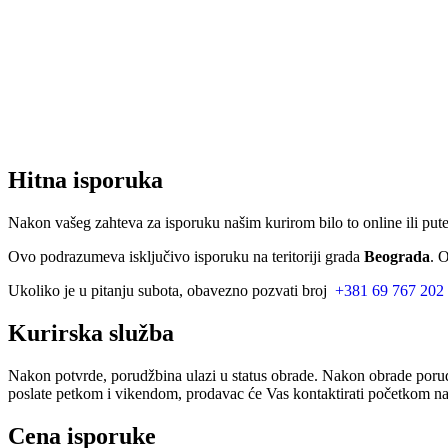
Hitna isporuka
Nakon vašeg zahteva za isporuku našim kurirom bilo to online ili put
Ovo podrazumeva isključivo isporuku na teritoriji grada
Beograda
. 
Ukoliko je u pitanju subota, obavezno pozvati broj
+381 69 767 202
Kurirska služba
Nakon potvrde, porudžbina ulazi u status obrade. Nakon obrade porud
poslate petkom i vikendom, prodavac će Vas kontaktirati početkom nar
Cena isporuke