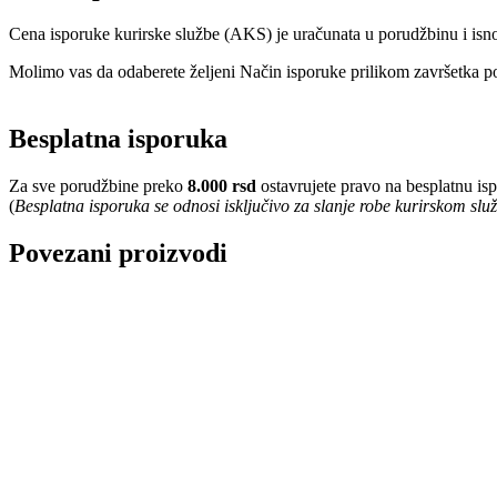
Cena isporuke kurirske službe (AKS) je uračunata u porudžbinu i isn
Molimo vas da odaberete željeni Način isporuke prilikom završetka po
Besplatna isporuka
Za sve porudžbine preko
8.000 rsd
ostavrujete pravo na besplatnu is
(
Besplatna isporuka se odnosi isključivo za slanje robe kurirskom sl
Povezani proizvodi