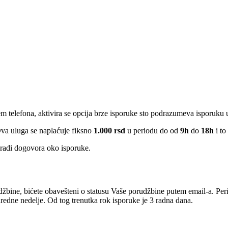
em telefona, aktivira se opcija brze isporuke sto podrazumeva isporuku
Ova uluga se naplaćuje fiksno
1.000 rsd
u periodu do od
9h
do
18h
i to
radi dogovora oko isporuke.
žbine, bićete obavešteni o statusu Vaše porudžbine putem email-a. Per
edne nedelje. Od tog trenutka rok isporuke je 3 radna dana.