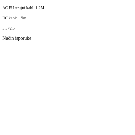
AC EU strujni kabl: 1.2M
DC kabl: 1.5m
5.5×2.5
Način isporuke