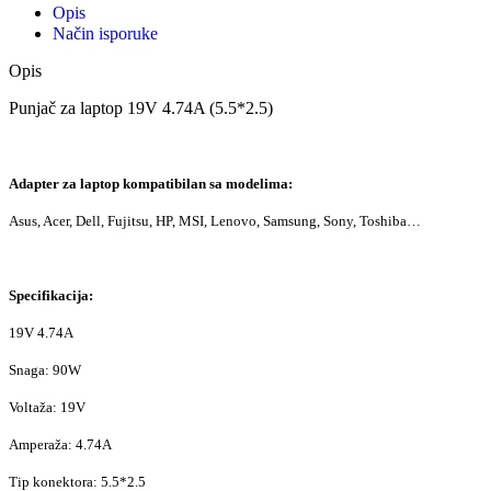
Opis
Način isporuke
Opis
Punjač za laptop 19V 4.74A (5.5*2.5)
Adapter za laptop kompatibilan sa modelima:
Asus, Acer, Dell, Fujitsu, HP, MSI, Lenovo, Samsung, Sony, Toshiba…
Specifikacija:
19V 4.74A
Snaga: 90W
Voltaža: 19V
Amperaža: 4.74A
Tip konektora: 5.5*2.5