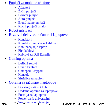
Punjači za mobilne telefone
Adapteri
Žični punjači
Bežični punjač
Auto punjači
Brand-name punjači
Kućni punjači ostalo
Robot usisivaci
Rezervni delovi za računare i laptopove
Konektori
Konektor punjača sa kablom
Kabl napajanje laptop
Flet kablovi
Kablovi za Dell Baterije
Gaming oprema
Bežični setovi
Brand Fantech
Gamepad i Joypad
Konzole
Slušalice sa kablom
Oprema za računare i laptopove
Docking station i hub
Dodatna oprema za laptopove
Postolja za laptopove
Power bank univerzalni
Sredstva za održavanje