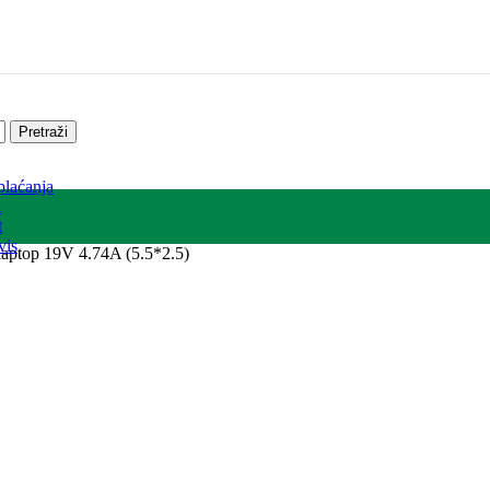
Pretraži
plaćanja
a
t
vis
laptop 19V 4.74A (5.5*2.5)