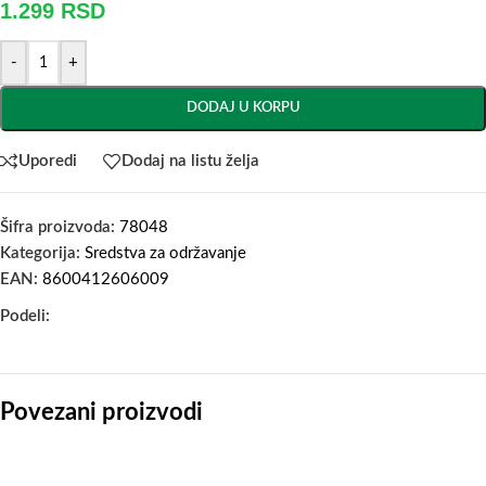
1.299
RSD
-
+
DODAJ U KORPU
Uporedi
Dodaj na listu želja
Šifra proizvoda:
78048
Kategorija:
Sredstva za održavanje
EAN:
8600412606009
Podeli:
Povezani proizvodi