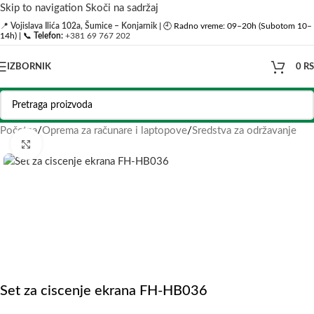
Skip to navigation
Skoči na sadržaj
📍
Vojislava Ilića 102a, Šumice – Konjarnik
| 🕘 Radno vreme: 09–20h (Subotom 10–
14h) | 📞
Telefon:
+381 69 767 202
IZBORNIK
0
R
Početna
/
Oprema za računare i laptopove
/
Sredstva za održavanje
Click to enlarge
Set za ciscenje ekrana FH-HB036