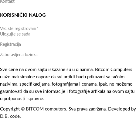
Kontakt
KORISNIČKI NALOG
Već ste registrovani?
Ulogujte se sada
Registracija
Zaboravljena lozinka
Sve cene na ovom sajtu iskazane su u dinarima. Bitcom Computers
ulaže maksimalne napore da svi artikli budu prikazani sa tačnim
nazivima, specifikacijama, fotografijama i cenama. Ipak, ne možemo
garantovati da su sve informacije i fotografije artikala na ovom sajtu
u potpunosti ispravne.
Copyright ©
BITCOM computers
. Sva prava zadržana. Developed by
D.B. code
.