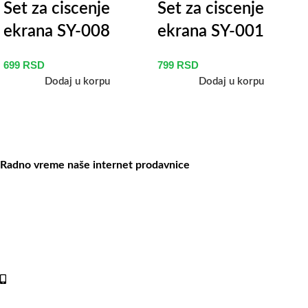
Set za ciscenje
Set za ciscenje
ekrana SY-008
ekrana SY-001
699
RSD
799
RSD
Dodaj u korpu
Dodaj u korpu
Radno vreme naše internet prodavnice
Naše radno vreme je svih 7 dana u nedelji od 00-24h. U tom
periodu možete vršiti porudžbine putem sajta, dok nas na telefone
možete kontaktirati svakog radnog dana u periodu radnog vremena
lokala.
Online shop:
+381 (69) 767-202