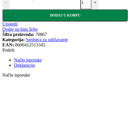
-
+
DODAJ U KORPU
Uporedi
Dodaj na listu želja
Šifra proizvoda:
70867
Kategorija:
Sredstva za održavanje
EAN:
8600412513345
Podeli:
Način isporuke
Deklaracija
Način isporuke