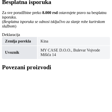
Besplatna isporuka
Za sve porudžbine preko
8.000 rsd
ostavrujete pravo na besplatnu
isporuku.
(
Besplatna isporuka se odnosi isključivo za slanje robe kurirskom
službom
)
Deklaracija
Zemlja porekla
Kina
MY CASE D.O.O., Bulevar Vojvode
Uvoznik
Mišića 14
Povezani proizvodi