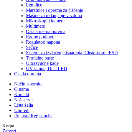
Lemilice
Maramice i oprema za čiščenje
Mašine za uklanjanje vazduha
Mikroskopi i kamere
Multimetri
Ostala merna oprema
Radne podloge
Regulatori napona
Sečice
Sistemi za izvlačenje isparenja, Cleanroom i ESD
Termalne paste
Ultrazvucne kade
UV lampe, Dust LED
Ostala oprema
Način isporuke
O nama
Kontakt
Naš servis
Lista želja
Uporedi
Prijava / Registracija
Korpa
Zatvori