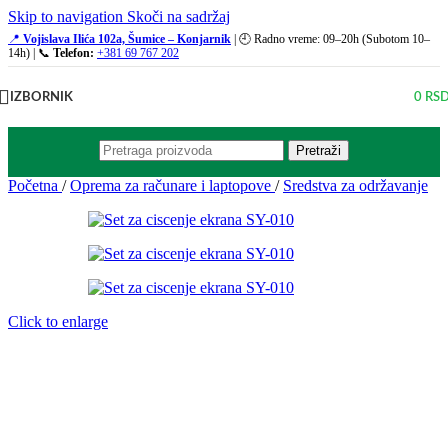
Skip to navigation
Skoči na sadržaj
📍
Vojislava Ilića 102a, Šumice – Konjarnik
| 🕘 Radno vreme: 09–20h (Subotom 10–
14h) | 📞
Telefon:
+381 69 767 202
IZBORNIK
0
RS
Pretraži
Početna
/
Oprema za računare i laptopove
/
Sredstva za održavanje
Click to enlarge