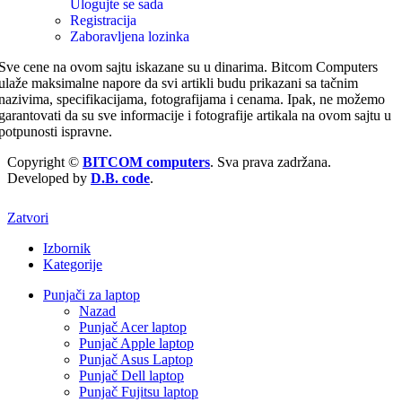
Ulogujte se sada
Registracija
Zaboravljena lozinka
Sve cene na ovom sajtu iskazane su u dinarima. Bitcom Computers
ulaže maksimalne napore da svi artikli budu prikazani sa tačnim
nazivima, specifikacijama, fotografijama i cenama. Ipak, ne možemo
garantovati da su sve informacije i fotografije artikala na ovom sajtu u
potpunosti ispravne.
Copyright ©
BITCOM computers
. Sva prava zadržana.
Developed by
D.B. code
.
Zatvori
Izbornik
Kategorije
Punjači za laptop
Nazad
Punjač Acer laptop
Punjač Apple laptop
Punjač Asus Laptop
Punjač Dell laptop
Punjač Fujitsu laptop