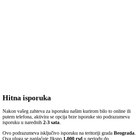
Hitna isporuka
Nakon vašeg zahteva za isporuku našim kurirom bilo to online ili
putem telefona, aktivira se opcija brze isporuke sto podrazumeva
isporuku u narednih
2-3 sata
.
Ovo podrazumeva isključivo isporuku na teritoriji grada
Beograda
.
Ova uluga se naplaćuje fiksno
1.000 rsd
u periodu do