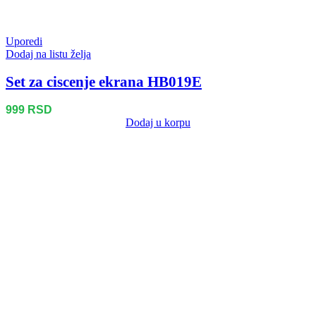
Uporedi
Dodaj na listu želja
Set za ciscenje ekrana HB019E
999
RSD
Dodaj u korpu