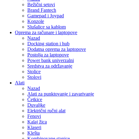
Bežični setovi
Brand Fantech
Gamepad i Joypad
Konzole
Slušalice sa kablom
Oprema za računare i laptopove
Nazad
Docking station i hub
Dodatna oprema za laptopove
Postolja za laptopove
Power bank univerzalni
Sredstva za održavanje
Stolice
Stolovi
Alati
Nazad
Alati za punktovanje i zavarivanje
Četkice
Duvaljke
Električni ručni alat
Fenovi
Kalaj žica
Klaseri
Klešta
Kombinovane stanice