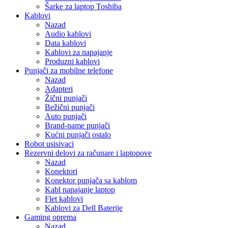
Šarke za laptop Toshiba
Kablovi
Nazad
Audio kablovi
Data kablovi
Kablovi za napajanje
Produzni kablovi
Punjači za mobilne telefone
Nazad
Adapteri
Žični punjači
Bežični punjači
Auto punjači
Brand-name punjači
Kućni punjači ostalo
Robot usisivaci
Rezervni delovi za računare i laptopove
Nazad
Konektori
Konektor punjača sa kablom
Kabl napajanje laptop
Flet kablovi
Kablovi za Dell Baterije
Gaming oprema
Nazad