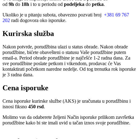
od
9h
do
18h
i to u periodu od
podeljeka
do
petka
.
Ukoliko je u pitanju subota, obavezno pozvati broj
+381 69 767
202
radi dogovora oko isporuke.
Kurirska služba
Nakon potvrde, porudžbina ulazi u status obrade. Nakon obrade
porudžbine, bićete obavešteni o statusu Vaše porudžbine putem
email-a. Period obrade porudžbine je najčešće 1-2 radna dana. Za
sve porudžbine poslate petkom i vikendom, prodavac će Vas
kontaktirati početkom naredne nedelje. Od tog trenutka rok isporuke
je 3 radna dana.
Cena isporuke
Cena isporuke kurirske službe (AKS) je uračunata u porudžbinu i
isnosi fiksno
450 rsd
.
Molimo vas da odaberete željeni Način isporuke prilikom završetka
porudžbine kako bi ste imali uvid u tačan iznos svoje porudžbine.