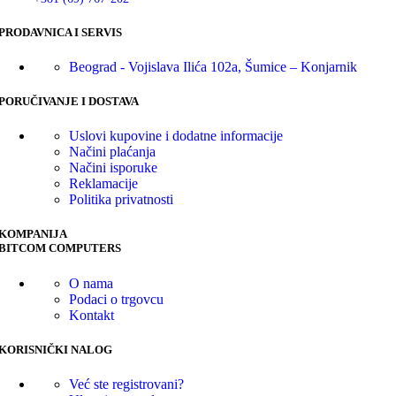
PRODAVNICA I SERVIS
Beograd - Vojislava Ilića 102a, Šumice – Konjarnik
PORUČIVANJE I DOSTAVA
Uslovi kupovine i dodatne informacije
Načini plaćanja
Načini isporuke
Reklamacije
Politika privatnosti
KOMPANIJA
BITCOM COMPUTERS
O nama
Podaci o trgovcu
Kontakt
KORISNIČKI NALOG
Već ste registrovani?