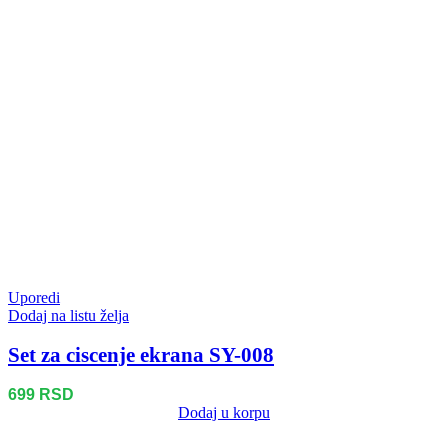
Uporedi
Dodaj na listu želja
Set za ciscenje ekrana SY-008
699
RSD
Dodaj u korpu