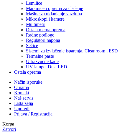
Lemilice
Maramice i oprema za čiščenje
Mašine za uklanjanje vazduha
Mikroskopi i kamere
Multimetri
Ostala merna oprema
Radne podloge
Regulatori napona
Sečice
Sistemi za izvlačenje isparenja, Cleanroom i ESD
Termalne paste
Ultrazvucne kade
UV lampe, Dust LED
Ostala oprema
Način isporuke
O nama
Kontakt
Naš servis
Lista želja
Uporedi
Prijava / Registracija
Korpa
Zatvori