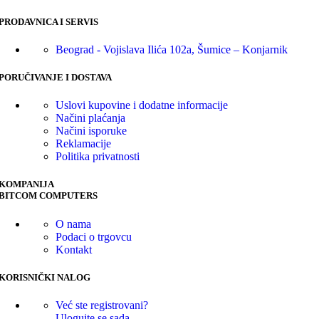
PRODAVNICA I SERVIS
Beograd - Vojislava Ilića 102a, Šumice – Konjarnik
PORUČIVANJE I DOSTAVA
Uslovi kupovine i dodatne informacije
Načini plaćanja
Načini isporuke
Reklamacije
Politika privatnosti
KOMPANIJA
BITCOM COMPUTERS
O nama
Podaci o trgovcu
Kontakt
KORISNIČKI NALOG
Već ste registrovani?
Ulogujte se sada