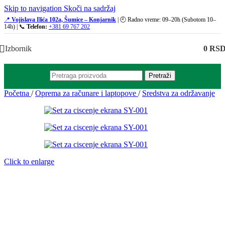
Skip to navigation
Skoči na sadržaj
📍
Vojislava Ilića 102a, Šumice – Konjarnik
| 🕘 Radno vreme: 09–20h (Subotom 10–
14h) | 📞
Telefon:
+381 69 767 202
Izbornik
0
RS
Pretraži
Početna
/
Oprema za računare i laptopove
/
Sredstva za održavanje
Click to enlarge