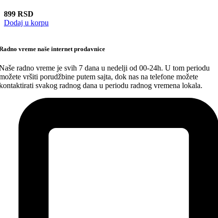
899
RSD
Dodaj u korpu
Radno vreme naše internet prodavnice
Naše radno vreme je svih 7 dana u nedelji od 00-24h. U tom periodu
možete vršiti porudžbine putem sajta, dok nas na telefone možete
kontaktirati svakog radnog dana u periodu radnog vremena lokala.