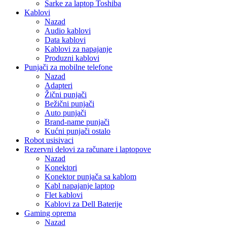
Šarke za laptop Toshiba
Kablovi
Nazad
Audio kablovi
Data kablovi
Kablovi za napajanje
Produzni kablovi
Punjači za mobilne telefone
Nazad
Adapteri
Žični punjači
Bežični punjači
Auto punjači
Brand-name punjači
Kućni punjači ostalo
Robot usisivaci
Rezervni delovi za računare i laptopove
Nazad
Konektori
Konektor punjača sa kablom
Kabl napajanje laptop
Flet kablovi
Kablovi za Dell Baterije
Gaming oprema
Nazad