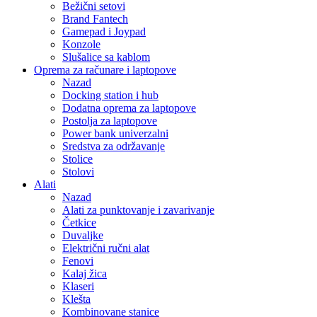
Bežični setovi
Brand Fantech
Gamepad i Joypad
Konzole
Slušalice sa kablom
Oprema za računare i laptopove
Nazad
Docking station i hub
Dodatna oprema za laptopove
Postolja za laptopove
Power bank univerzalni
Sredstva za održavanje
Stolice
Stolovi
Alati
Nazad
Alati za punktovanje i zavarivanje
Četkice
Duvaljke
Električni ručni alat
Fenovi
Kalaj žica
Klaseri
Klešta
Kombinovane stanice