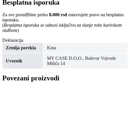
Besplatna isporuka
Za sve porudžbine preko
8.000 rsd
ostavrujete pravo na besplatnu
isporuku.
(
Besplatna isporuka se odnosi isključivo za slanje robe kurirskom
službom
)
Deklaracija
Zemlja porekla
Kina
MY CASE D.O.O., Bulevar Vojvode
Uvoznik
Mišića 14
Povezani proizvodi