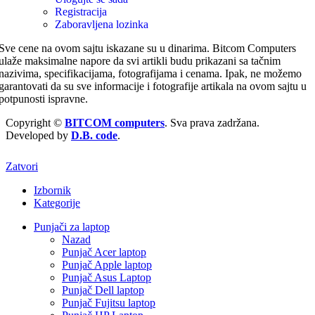
Registracija
Zaboravljena lozinka
Sve cene na ovom sajtu iskazane su u dinarima. Bitcom Computers
ulaže maksimalne napore da svi artikli budu prikazani sa tačnim
nazivima, specifikacijama, fotografijama i cenama. Ipak, ne možemo
garantovati da su sve informacije i fotografije artikala na ovom sajtu u
potpunosti ispravne.
Copyright ©
BITCOM computers
. Sva prava zadržana.
Developed by
D.B. code
.
Zatvori
Izbornik
Kategorije
Punjači za laptop
Nazad
Punjač Acer laptop
Punjač Apple laptop
Punjač Asus Laptop
Punjač Dell laptop
Punjač Fujitsu laptop