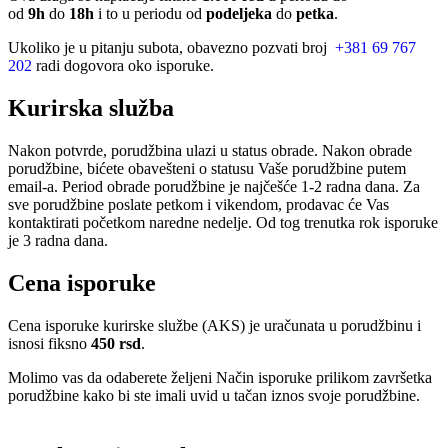
od
9h
do
18h
i to u periodu od
podeljeka
do
petka
.
Ukoliko je u pitanju subota, obavezno pozvati broj
+381 69 767
202
radi dogovora oko isporuke.
Kurirska služba
Nakon potvrde, porudžbina ulazi u status obrade. Nakon obrade
porudžbine, bićete obavešteni o statusu Vaše porudžbine putem
email-a. Period obrade porudžbine je najčešće 1-2 radna dana. Za
sve porudžbine poslate petkom i vikendom, prodavac će Vas
kontaktirati početkom naredne nedelje. Od tog trenutka rok isporuke
je 3 radna dana.
Cena isporuke
Cena isporuke kurirske službe (AKS) je uračunata u porudžbinu i
isnosi fiksno
450 rsd
.
Molimo vas da odaberete željeni Način isporuke prilikom završetka
porudžbine kako bi ste imali uvid u tačan iznos svoje porudžbine.