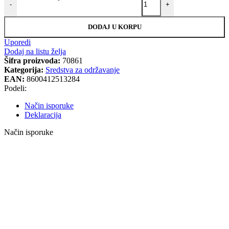
-
+
DODAJ U KORPU
Uporedi
Dodaj na listu želja
Šifra proizvoda:
70861
Kategorija:
Sredstva za održavanje
EAN:
8600412513284
Podeli:
Način isporuke
Deklaracija
Način isporuke