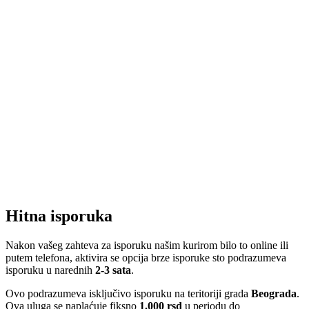
Hitna isporuka
Nakon vašeg zahteva za isporuku našim kurirom bilo to online ili
putem telefona, aktivira se opcija brze isporuke sto podrazumeva
isporuku u narednih
2-3 sata
.
Ovo podrazumeva isključivo isporuku na teritoriji grada
Beograda
.
Ova uluga se naplaćuje fiksno
1.000 rsd
u periodu do