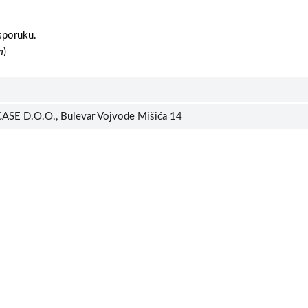
sporuku.
m
)
ASE D.O.O., Bulevar Vojvode Mišića 14