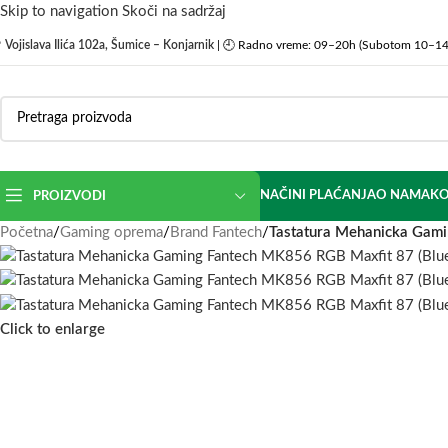
Skip to navigation
Skoči na sadržaj

Vojislava Ilića 102a, Šumice – Konjarnik
| 🕘 Radno vreme: 09–20h (Subotom 10–14
NAČINI PLAĆANJA
O NAMA
KO
PROIZVODI
Početna
/
Gaming oprema
/
Brand Fantech
/
Tastatura Mehanicka Gami
Click to enlarge