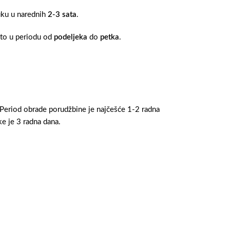
ruku u narednih
2-3 sata
.
 to u periodu od
podeljeka
do
petka
.
 Period obrade porudžbine je najčešće 1-2 radna
e je 3 radna dana.