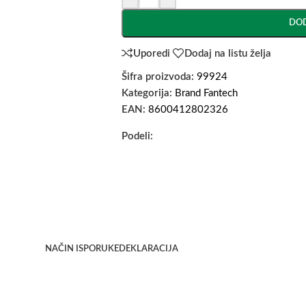
DOD
Uporedi
Dodaj na listu želja
Šifra proizvoda:
99924
Kategorija:
Brand Fantech
EAN:
8600412802326
Podeli:
NAČIN ISPORUKE
DEKLARACIJA