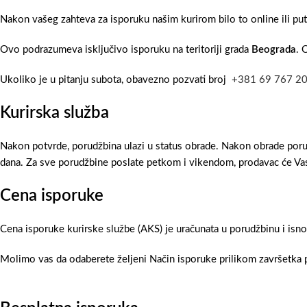
Nakon vašeg zahteva za isporuku našim kurirom bilo to online ili pu
Ovo podrazumeva isključivo isporuku na teritoriji grada
Beograda
. 
Ukoliko je u pitanju subota, obavezno pozvati broj
+381 69 767 2
Kurirska služba
Nakon potvrde, porudžbina ulazi u status obrade. Nakon obrade poru
dana. Za sve porudžbine poslate petkom i vikendom, prodavac će Vas
Cena isporuke
Cena isporuke kurirske službe (AKS) je uračunata u porudžbinu i isn
Molimo vas da odaberete željeni Način isporuke prilikom završetka p