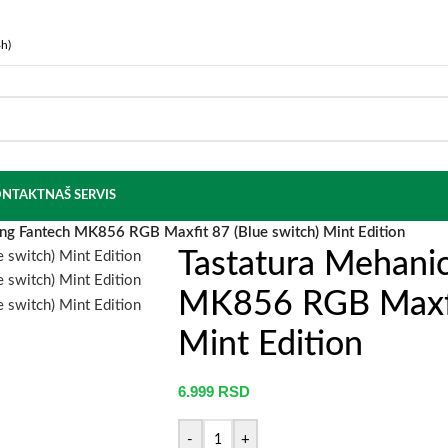
h)
NTAKT
NAŠ SERVIS
ng Fantech MK856 RGB Maxfit 87 (Blue switch) Mint Edition
Tastatura Mehani
MK856 RGB Maxfit
Mint Edition
6.999
RSD
-
+