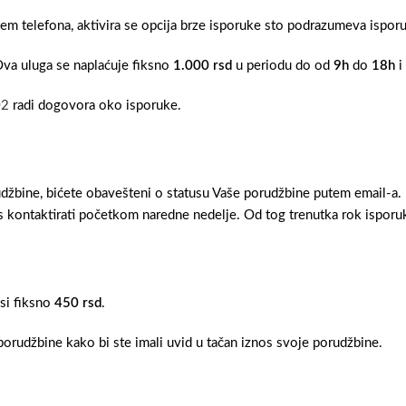
tem telefona, aktivira se opcija brze isporuke sto podrazumeva ispo
Ova uluga se naplaćuje fiksno
1.000 rsd
u periodu do od
9h
do
18h
i
02
radi dogovora oko isporuke.
džbine, bićete obavešteni o statusu Vaše porudžbine putem email-a.
 kontaktirati početkom naredne nedelje. Od tog trenutka rok isporuk
osi fiksno
450 rsd
.
orudžbine kako bi ste imali uvid u tačan iznos svoje porudžbine.