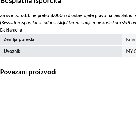
Besplatna isporuka
Za sve porudžbine preko
8.000 rsd
ostavrujete pravo na besplatnu i
(
Besplatna isporuka se odnosi isključivo za slanje robe kurirskom službo
Deklaracija
Zemlja porekla
Kina
Uvoznik
MY C
Povezani proizvodi