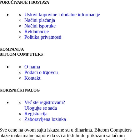
PORUČIVANJE I DOSTAVA
Uslovi kupovine i dodatne informacije
Načini plaćanja
Načini isporuke
Reklamacije
Politika privatnosti
KOMPANIJA
BITCOM COMPUTERS
O nama
Podaci o trgovcu
Kontakt
KORISNIČKI NALOG
Već ste registrovani?
Ulogujte se sada
Registracija
Zaboravljena lozinka
Sve cene na ovom sajtu iskazane su u dinarima. Bitcom Computers
ulaže maksimalne napore da svi artikli budu prikazani sa tačnim