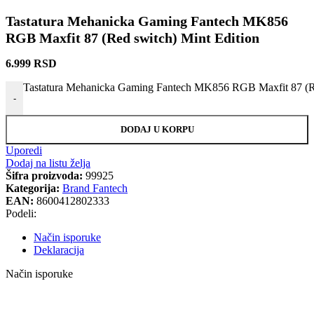
Tastatura Mehanicka Gaming Fantech MK856
RGB Maxfit 87 (Red switch) Mint Edition
6.999
RSD
Tastatura Mehanicka Gaming Fantech MK856 RGB Maxfit 87 (Red
-
DODAJ U KORPU
Uporedi
Dodaj na listu želja
Šifra proizvoda:
99925
Kategorija:
Brand Fantech
EAN:
8600412802333
Podeli:
Način isporuke
Deklaracija
Način isporuke