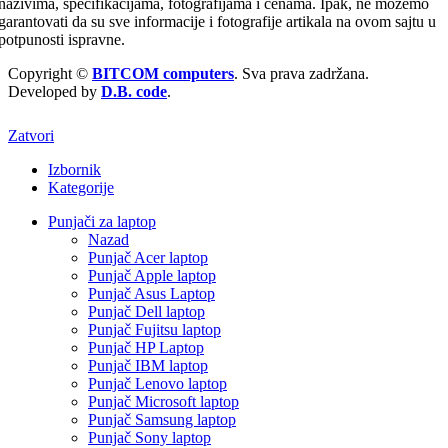
nazivima, specifikacijama, fotografijama i cenama. Ipak, ne možemo
garantovati da su sve informacije i fotografije artikala na ovom sajtu u
potpunosti ispravne.
Copyright ©
BITCOM computers
. Sva prava zadržana.
Developed by
D.B. code
.
Zatvori
Izbornik
Kategorije
Punjači za laptop
Nazad
Punjač Acer laptop
Punjač Apple laptop
Punjač Asus Laptop
Punjač Dell laptop
Punjač Fujitsu laptop
Punjač HP Laptop
Punjač IBM laptop
Punjač Lenovo laptop
Punjač Microsoft laptop
Punjač Samsung laptop
Punjač Sony laptop