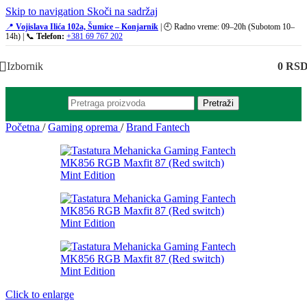
Skip to navigation
Skoči na sadržaj
📍
Vojislava Ilića 102a, Šumice – Konjarnik
| 🕘 Radno vreme: 09–20h (Subotom 10–
14h) | 📞
Telefon:
+381 69 767 202
Izbornik
0
RS
Pretraži
Početna
/
Gaming oprema
/
Brand Fantech
Click to enlarge