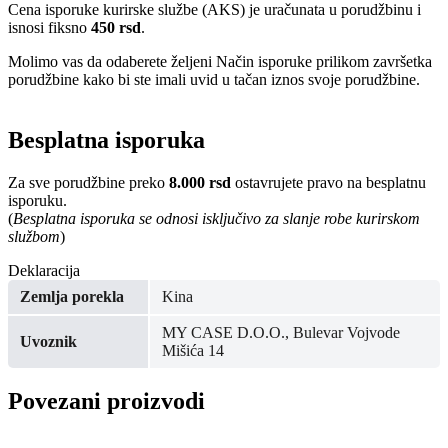
Cena isporuke kurirske službe (AKS) je uračunata u porudžbinu i
isnosi fiksno
450 rsd
.
Molimo vas da odaberete željeni Način isporuke prilikom završetka
porudžbine kako bi ste imali uvid u tačan iznos svoje porudžbine.
Besplatna isporuka
Za sve porudžbine preko
8.000 rsd
ostavrujete pravo na besplatnu
isporuku.
(
Besplatna isporuka se odnosi isključivo za slanje robe kurirskom
službom
)
Deklaracija
Zemlja porekla
Kina
MY CASE D.O.O., Bulevar Vojvode
Uvoznik
Mišića 14
Povezani proizvodi