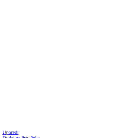
Uporedi
Dodaj na listu želja