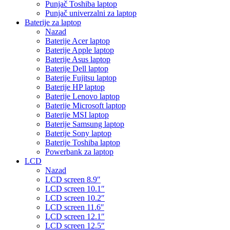
Punjač Toshiba laptop
Punjač univerzalni za laptop
Baterije za laptop
Nazad
Baterije Acer laptop
Baterije Apple laptop
Baterije Asus laptop
Baterije Dell laptop
Baterije Fujitsu laptop
Baterije HP laptop
Baterije Lenovo laptop
Baterije Microsoft laptop
Baterije MSI laptop
Baterije Samsung laptop
Baterije Sony laptop
Baterije Toshiba laptop
Powerbank za laptop
LCD
Nazad
LCD screen 8.9″
LCD screen 10.1″
LCD screen 10.2″
LCD screen 11.6″
LCD screen 12.1″
LCD screen 12.5″