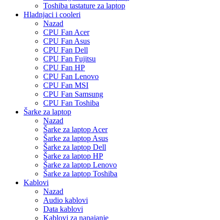
Toshiba tastature za laptop
Hladnjaci i cooleri
Nazad
CPU Fan Acer
CPU Fan Asus
CPU Fan Dell
CPU Fan Fujitsu
CPU Fan HP
CPU Fan Lenovo
CPU Fan MSI
CPU Fan Samsung
CPU Fan Toshiba
Šarke za laptop
Nazad
Šarke za laptop Acer
Šarke za laptop Asus
Šarke za laptop Dell
Šarke za laptop HP
Šarke za laptop Lenovo
Šarke za laptop Toshiba
Kablovi
Nazad
Audio kablovi
Data kablovi
Kablovi za napajanje