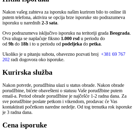
Nakon vašeg zahteva za isporuku našim kurirom bilo to online ili
putem telefona, aktivira se opcija brze isporuke sto podrazumeva
isporuku u narednih
2-3 sata
.
Ovo podrazumeva isključivo isporuku na teritoriji grada
Beograda
.
Ova uluga se naplaćuje fiksno
1.000 rsd
u periodu do
od
9h
do
18h
i to u periodu od
podeljeka
do
petka
.
Ukoliko je u pitanju subota, obavezno pozvati broj
+381 69 767
202
radi dogovora oko isporuke.
Kurirska služba
Nakon potvrde, porudžbina ulazi u status obrade. Nakon obrade
porudžbine, bićete obavešteni o statusu Vaše porudžbine putem
email-a. Period obrade porudžbine je najčešće 1-2 radna dana. Za
sve porudžbine poslate petkom i vikendom, prodavac će Vas
kontaktirati početkom naredne nedelje. Od tog trenutka rok isporuke
je 3 radna dana.
Cena isporuke