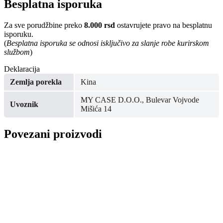
Besplatna isporuka
Za sve porudžbine preko
8.000 rsd
ostavrujete pravo na besplatnu
isporuku.
(
Besplatna isporuka se odnosi isključivo za slanje robe kurirskom
službom
)
Deklaracija
Zemlja porekla
Kina
MY CASE D.O.O., Bulevar Vojvode
Uvoznik
Mišića 14
Povezani proizvodi