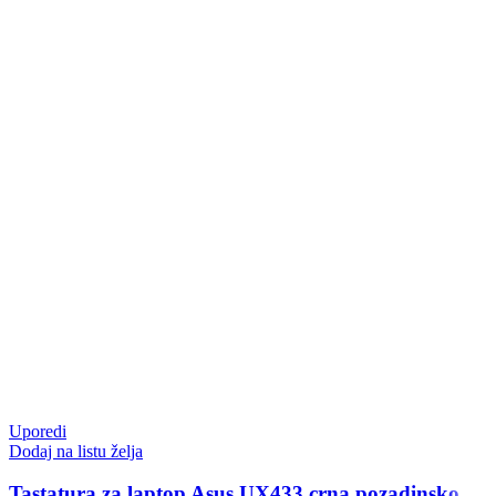
Uporedi
Dodaj na listu želja
Tastatura za laptop Asus UX433 crna pozadinsko