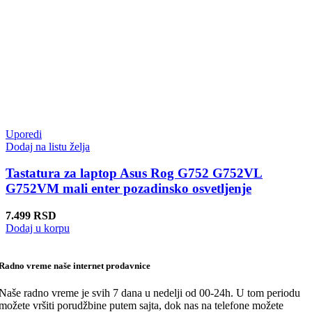
Uporedi
Dodaj na listu želja
Tastatura za laptop Asus Rog G752 G752VL
G752VM mali enter pozadinsko osvetljenje
7.499
RSD
Dodaj u korpu
Radno vreme naše internet prodavnice
Naše radno vreme je svih 7 dana u nedelji od 00-24h. U tom periodu
možete vršiti porudžbine putem sajta, dok nas na telefone možete