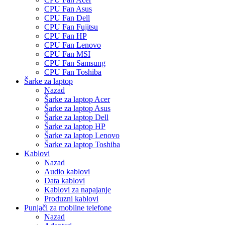
CPU Fan Asus
CPU Fan Dell
CPU Fan Fujitsu
CPU Fan HP
CPU Fan Lenovo
CPU Fan MSI
CPU Fan Samsung
CPU Fan Toshiba
Šarke za laptop
Nazad
Šarke za laptop Acer
Šarke za laptop Asus
Šarke za laptop Dell
Šarke za laptop HP
Šarke za laptop Lenovo
Šarke za laptop Toshiba
Kablovi
Nazad
Audio kablovi
Data kablovi
Kablovi za napajanje
Produzni kablovi
Punjači za mobilne telefone
Nazad