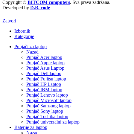
Copyright ©
BITCOM computers
. Sva prava zadržana.
Developed by
D.B. code
.
Zatvori
Izbornik
Kategorije
Punjači za laptop
Nazad
Punjač Acer laptop
Punjač Apple laptop
Punjač Asus Laptop
Punjač Dell laptop
Punjač Fujitsu laptop
Punjač HP Laptop
Punjač IBM laptop
Punjač Lenovo laptop
Punjač Microsoft laptop
Punjač Samsung laptop
Punjač Sony laptop
Punjač Toshiba laptop
Punjač univerzalni za laptop
Baterije za laptop
Nazad