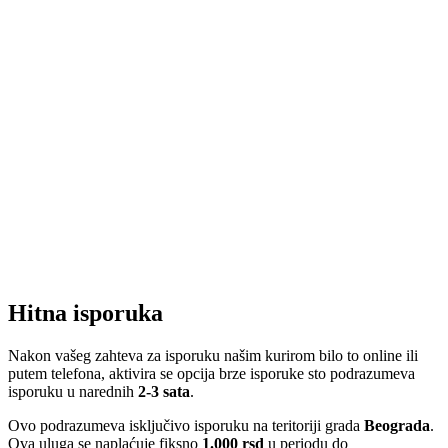
Hitna isporuka
Nakon vašeg zahteva za isporuku našim kurirom bilo to online ili
putem telefona, aktivira se opcija brze isporuke sto podrazumeva
isporuku u narednih
2-3 sata
.
Ovo podrazumeva isključivo isporuku na teritoriji grada
Beograda
.
Ova uluga se naplaćuje fiksno
1.000 rsd
u periodu do