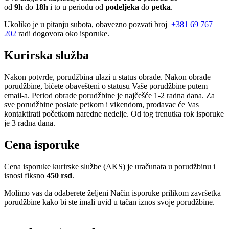
od
9h
do
18h
i to u periodu od
podeljeka
do
petka
.
Ukoliko je u pitanju subota, obavezno pozvati broj
+381 69 767
202
radi dogovora oko isporuke.
Kurirska služba
Nakon potvrde, porudžbina ulazi u status obrade. Nakon obrade
porudžbine, bićete obavešteni o statusu Vaše porudžbine putem
email-a. Period obrade porudžbine je najčešće 1-2 radna dana. Za
sve porudžbine poslate petkom i vikendom, prodavac će Vas
kontaktirati početkom naredne nedelje. Od tog trenutka rok isporuke
je 3 radna dana.
Cena isporuke
Cena isporuke kurirske službe (AKS) je uračunata u porudžbinu i
isnosi fiksno
450 rsd
.
Molimo vas da odaberete željeni Način isporuke prilikom završetka
porudžbine kako bi ste imali uvid u tačan iznos svoje porudžbine.