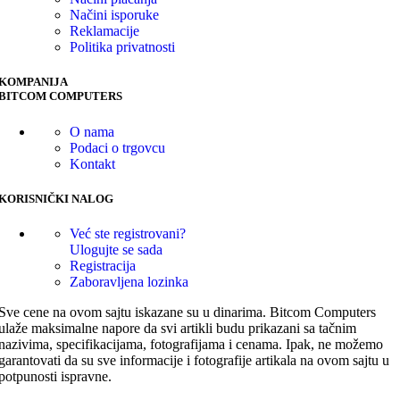
Načini isporuke
Reklamacije
Politika privatnosti
KOMPANIJA
BITCOM COMPUTERS
O nama
Podaci o trgovcu
Kontakt
KORISNIČKI NALOG
Već ste registrovani?
Ulogujte se sada
Registracija
Zaboravljena lozinka
Sve cene na ovom sajtu iskazane su u dinarima. Bitcom Computers
ulaže maksimalne napore da svi artikli budu prikazani sa tačnim
nazivima, specifikacijama, fotografijama i cenama. Ipak, ne možemo
garantovati da su sve informacije i fotografije artikala na ovom sajtu u
potpunosti ispravne.