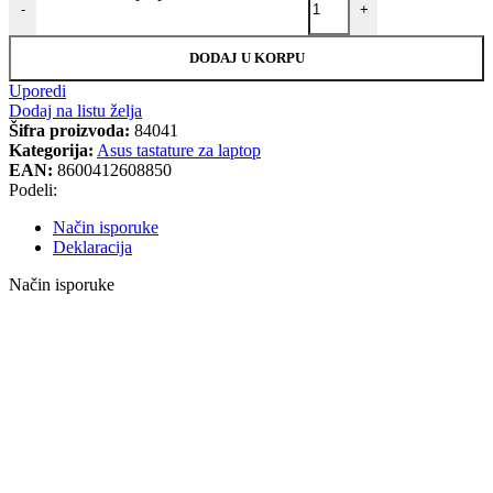
-
+
DODAJ U KORPU
Uporedi
Dodaj na listu želja
Šifra proizvoda:
84041
Kategorija:
Asus tastature za laptop
EAN:
8600412608850
Podeli:
Način isporuke
Deklaracija
Način isporuke