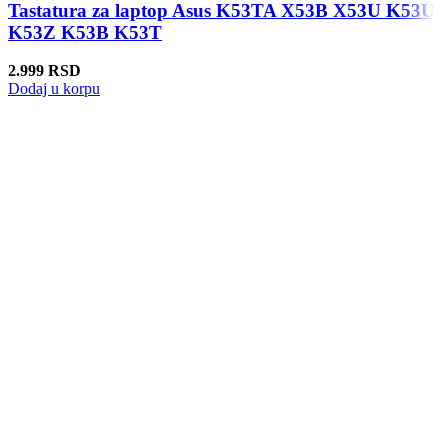
Tastatura za laptop Asus K53TA X53B X53U K53U
K53Z K53B K53T
2.999
RSD
Dodaj u korpu