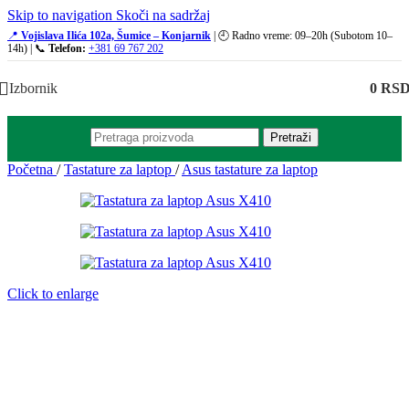
Skip to navigation
Skoči na sadržaj
📍
Vojislava Ilića 102a, Šumice – Konjarnik
| 🕘 Radno vreme: 09–20h (Subotom 10–
14h) | 📞
Telefon:
+381 69 767 202
Izbornik
0
RS
Pretraži
Početna
/
Tastature za laptop
/
Asus tastature za laptop
Click to enlarge