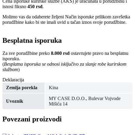
Cena isporuke kurirske službe (AKS) je uračunata u porudžbinu i
isnosi fiksno
450 rsd
.
Molimo vas da odaberete željeni Način isporuke prilikom završetka
porudžbine kako bi ste imali uvid u tačan iznos svoje porudžbine.
Besplatna isporuka
Za sve porudžbine preko
8.000 rsd
ostavrujete pravo na besplatnu
isporuku.
(
Besplatna isporuka se odnosi isključivo za slanje robe kurirskom
službom
)
Deklaracija
Zemlja porekla
Kina
MY CASE D.O.O., Bulevar Vojvode
Uvoznik
Mišića 14
Povezani proizvodi