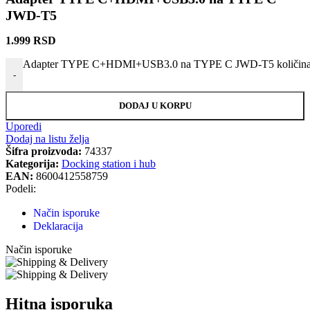
JWD-T5
1.999
RSD
Adapter TYPE C+HDMI+USB3.0 na TYPE C JWD-T5 količin
-
DODAJ U KORPU
Uporedi
Dodaj na listu želja
Šifra proizvoda:
74337
Kategorija:
Docking station i hub
EAN:
8600412558759
Podeli:
Način isporuke
Deklaracija
Način isporuke
Hitna isporuka