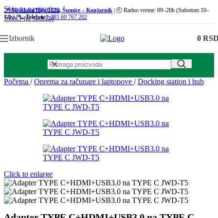
Skip to navigation
📍
Vojislava Ilića 102a, Šumice – Konjarnik
| 🕘 Radno vreme: 09–20h (Subotom 10–
Skoči na sadržaj
14h) | 📞
Telefon:
+381 69 767 202
Izbornik
0
RS
Početna
/
Oprema za računare i laptopove
/
Docking station i hub
Click to enlarge
Adapter TYPE C+HDMI+USB3.0 na TYPE C