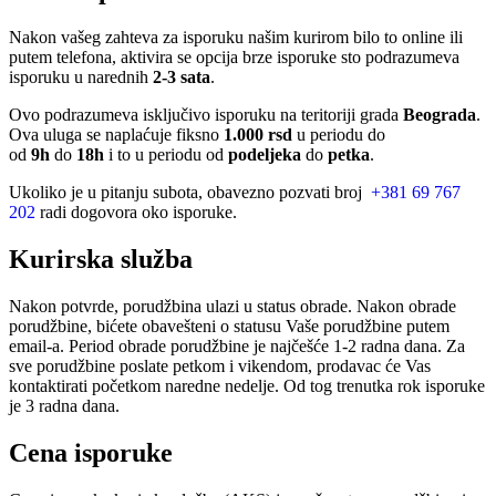
Nakon vašeg zahteva za isporuku našim kurirom bilo to online ili
putem telefona, aktivira se opcija brze isporuke sto podrazumeva
isporuku u narednih
2-3 sata
.
Ovo podrazumeva isključivo isporuku na teritoriji grada
Beograda
.
Ova uluga se naplaćuje fiksno
1.000 rsd
u periodu do
od
9h
do
18h
i to u periodu od
podeljeka
do
petka
.
Ukoliko je u pitanju subota, obavezno pozvati broj
+381 69 767
202
radi dogovora oko isporuke.
Kurirska služba
Nakon potvrde, porudžbina ulazi u status obrade. Nakon obrade
porudžbine, bićete obavešteni o statusu Vaše porudžbine putem
email-a. Period obrade porudžbine je najčešće 1-2 radna dana. Za
sve porudžbine poslate petkom i vikendom, prodavac će Vas
kontaktirati početkom naredne nedelje. Od tog trenutka rok isporuke
je 3 radna dana.
Cena isporuke