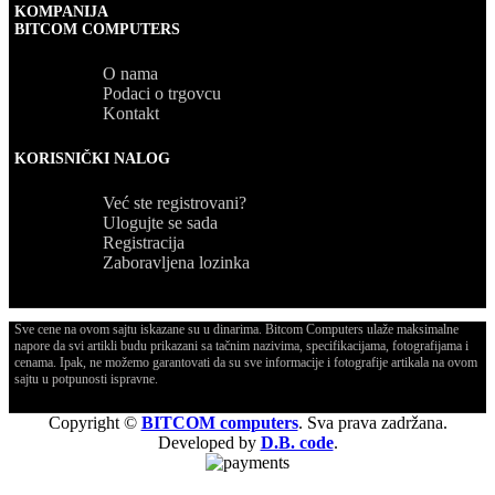
KOMPANIJA
BITCOM COMPUTERS
O nama
Podaci o trgovcu
Kontakt
KORISNIČKI NALOG
Već ste registrovani?
Ulogujte se sada
Registracija
Zaboravljena lozinka
Sve cene na ovom sajtu iskazane su u dinarima. Bitcom Computers ulaže maksimalne
napore da svi artikli budu prikazani sa tačnim nazivima, specifikacijama, fotografijama i
cenama. Ipak, ne možemo garantovati da su sve informacije i fotografije artikala na ovom
sajtu u potpunosti ispravne.
Copyright ©
BITCOM computers
. Sva prava zadržana.
Developed by
D.B. code
.