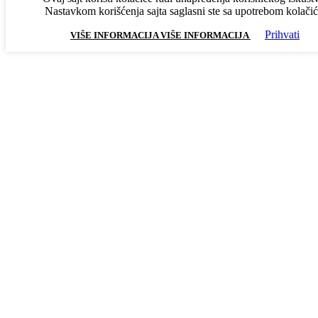
ULTRAZVUCNE KADE
Nastavkom korišćenja sajta saglasni ste sa upotrebom kolačić
Prihvati
VIŠE INFORMACIJA
VIŠE INFORMACIJA
UV LAMPE, DUST LED