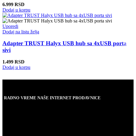
6.999
RSD
Dodaj u korpu
Uporedi
Dodaj na listu želja
Adapter TRUST Halyx USB hub sa 4xUSB porta
sivi
1.499
RSD
Dodaj u korpu
RADNO VREME NAŠE INTERNET PRODAVNICE
Naše radno vreme je svih 7 dana u nedelji od 00-24h. U tom
periodu možete vršiti porudžbine putem sajta, dok nas na telefone
možete kontaktirati svakog radnog dana u periodu radnog vremena
lokala.