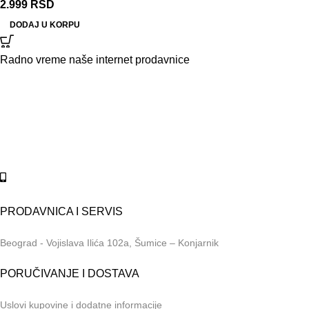
2.999
RSD
DODAJ U KORPU
Radno vreme naše internet prodavnice
Naše radno vreme je svih 7 dana u nedelji od 00-24h. U tom
periodu možete vršiti porudžbine putem sajta, dok nas na
telefone možete kontaktirati svakog radnog dana u periodu
radnog vremena lokala.
Online shop:
+381 (69) 767-202
PRODAVNICA I SERVIS
Beograd - Vojislava Ilića 102a, Šumice – Konjarnik
PORUČIVANJE I DOSTAVA
Uslovi kupovine i dodatne informacije