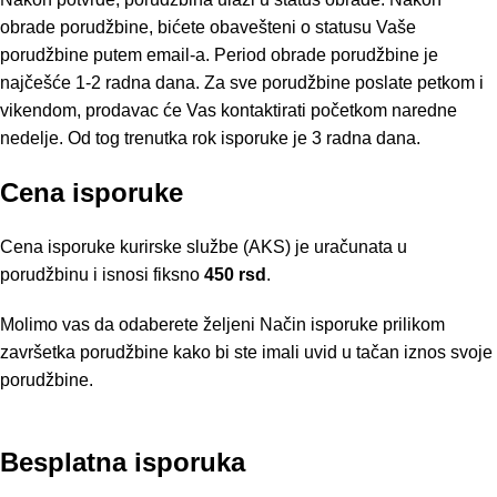
obrade porudžbine, bićete obavešteni o statusu Vaše
porudžbine putem email-a. Period obrade porudžbine je
najčešće 1-2 radna dana. Za sve porudžbine poslate petkom i
vikendom, prodavac će Vas kontaktirati početkom naredne
nedelje. Od tog trenutka rok isporuke je 3 radna dana.
Cena isporuke
Cena isporuke kurirske službe (AKS) je uračunata u
porudžbinu i isnosi fiksno
450 rsd
.
Molimo vas da odaberete željeni Način isporuke prilikom
završetka porudžbine kako bi ste imali uvid u tačan iznos svoje
porudžbine.
Besplatna isporuka