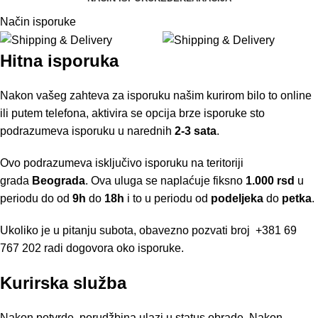
Način isporuke
Hitna isporuka
Nakon vašeg zahteva za isporuku našim kurirom bilo to online
ili putem telefona, aktivira se opcija brze isporuke sto
podrazumeva isporuku u narednih
2-3 sata
.
Ovo podrazumeva isključivo isporuku na teritoriji
grada
Beograda
. Ova uluga se naplaćuje fiksno
1.000 rsd
u
periodu do od
9h
do
18h
i to u periodu od
podeljeka
do
petka
.
Ukoliko je u pitanju subota, obavezno pozvati broj
+381 69
767 202
radi dogovora oko isporuke.
Kurirska služba
Nakon potvrde, porudžbina ulazi u status obrade. Nakon