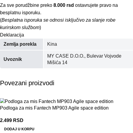
Za sve porudžbine preko
8.000 rsd
ostavrujete pravo na
besplatnu isporuku.
(
Besplatna isporuka se odnosi isključivo za slanje robe
kurirskom službom
)
Deklaracija
Zemlja porekla
Kina
MY CASE D.O.O., Bulevar Vojvode
Uvoznik
Mišića 14
Povezani proizvodi
Podloga za mis Fantech MP903 Agile space edition
2.499
RSD
DODAJ U KORPU