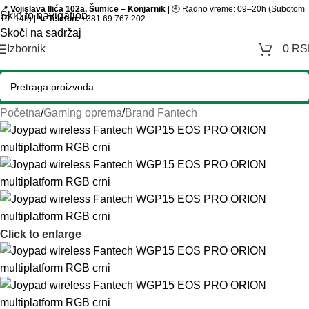
📍
Vojislava Ilića 102a, Šumice – Konjarnik
| 🕘 Radno vreme: 09–20h (Subotom
Skip to navigation
10–14h) | 📞
Telefon:
+381 69 767 202
Skoči na sadržaj
Izbornik
0
RS
Početna
/
Gaming oprema
/
Brand Fantech
Click to enlarge