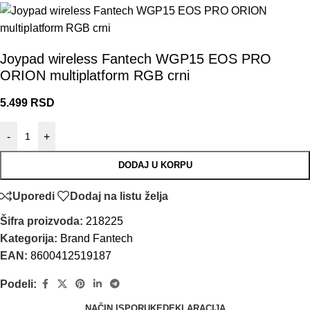
Joypad wireless Fantech WGP15 EOS PRO
ORION multiplatform RGB crni
5.499
RSD
-
+
DODAJ U KORPU
Uporedi
Dodaj na listu želja
Šifra proizvoda:
218225
Kategorija:
Brand Fantech
EAN:
8600412519187
Podeli:
NAČIN ISPORUKE
DEKLARACIJA