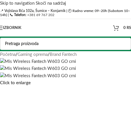
Skip to navigation
Skoči na sadržaj
📍
Vojislava Ilića 102a, Šumice – Konjarnik
| 🕘 Radno vreme: 09–20h (Subotom 10–
14h) | 📞
Telefon:
+381 69 767 202
IZBORNIK
0
R
Početna
/
Gaming oprema
/
Brand Fantech
Click to enlarge