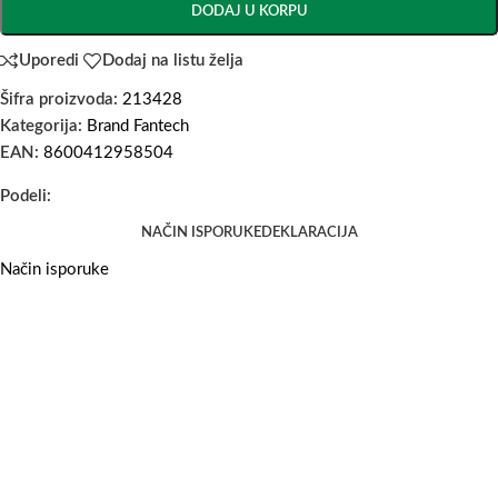
DODAJ U KORPU
Uporedi
Dodaj na listu želja
Šifra proizvoda:
213428
Kategorija:
Brand Fantech
EAN:
8600412958504
Podeli:
NAČIN ISPORUKE
DEKLARACIJA
Način isporuke