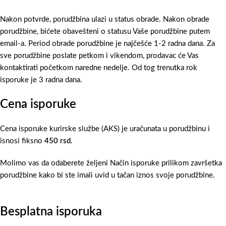
Nakon potvrde, porudžbina ulazi u status obrade. Nakon obrade
porudžbine, bićete obavešteni o statusu Vaše porudžbine putem
email-a. Period obrade porudžbine je najčešće 1-2 radna dana. Za
sve porudžbine poslate petkom i vikendom, prodavac će Vas
kontaktirati početkom naredne nedelje. Od tog trenutka rok
isporuke je 3 radna dana.
Cena isporuke
Cena isporuke kurirske službe (AKS) je uračunata u porudžbinu i
isnosi fiksno
450 rsd
.
Molimo vas da odaberete željeni Način isporuke prilikom završetka
porudžbine kako bi ste imali uvid u tačan iznos svoje porudžbine.
Besplatna isporuka