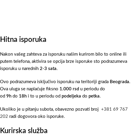
Hitna isporuka
Nakon vašeg zahteva za isporuku našim kurirom bilo to online ili
putem telefona, aktivira se opcija brze isporuke sto podrazumeva
isporuku u narednih
2-3 sata
.
Ovo podrazumeva isključivo isporuku na teritoriji grada
Beograda
.
Ova uluga se naplaćuje fiksno
1.000 rsd
u periodu do
od
9h
do
18h
i to u periodu od
podeljeka
do
petka
.
Ukoliko je u pitanju subota, obavezno pozvati broj
+381 69 767
202
radi dogovora oko isporuke.
Kurirska služba