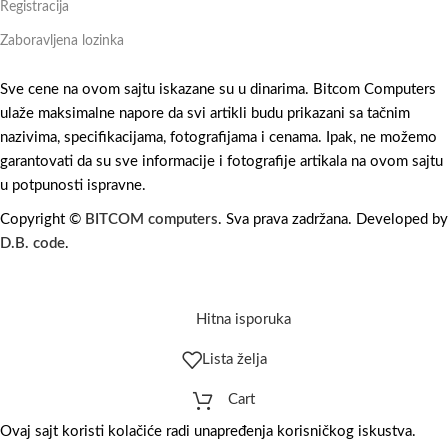
Registracija
Zaboravljena lozinka
Sve cene na ovom sajtu iskazane su u dinarima. Bitcom Computers
ulaže maksimalne napore da svi artikli budu prikazani sa tačnim
nazivima, specifikacijama, fotografijama i cenama. Ipak, ne možemo
garantovati da su sve informacije i fotografije artikala na ovom sajtu
u potpunosti ispravne.
Copyright ©
BITCOM computers
. Sva prava zadržana. Developed by
D.B. code
.
Hitna isporuka
Lista želja
Cart
Ovaj sajt koristi kolačiće radi unapređenja korisničkog iskustva.