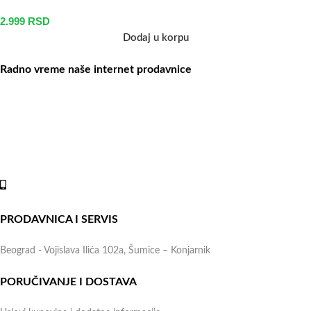
2.999
RSD
Dodaj u korpu
Radno vreme naše internet prodavnice
Naše radno vreme je svih 7 dana u nedelji od 00-24h. U tom
periodu možete vršiti porudžbine putem sajta, dok nas na telefone
možete kontaktirati svakog radnog dana u periodu radnog vremena
lokala.
Online shop:
+381 (69) 767-202
PRODAVNICA I SERVIS
Beograd - Vojislava Ilića 102a, Šumice – Konjarnik
PORUČIVANJE I DOSTAVA