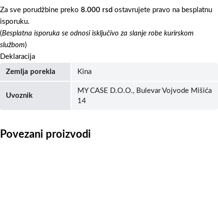
Za sve porudžbine preko
8.000 rsd
ostavrujete pravo na besplatnu
isporuku.
(
Besplatna isporuka se odnosi isključivo za slanje robe kurirskom
službom
)
Deklaracija
Zemlja porekla
Kina
MY CASE D.O.O., Bulevar Vojvode Mišića
Uvoznik
14
Povezani proizvodi