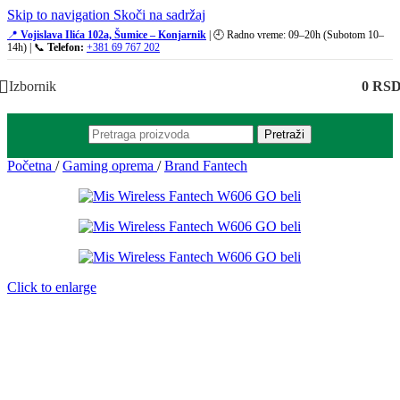
Skip to navigation
Skoči na sadržaj
📍
Vojislava Ilića 102a, Šumice – Konjarnik
| 🕘 Radno vreme: 09–20h (Subotom 10–
14h) | 📞
Telefon:
+381 69 767 202
Izbornik
0
RS
Pretraži
Početna
/
Gaming oprema
/
Brand Fantech
Click to enlarge