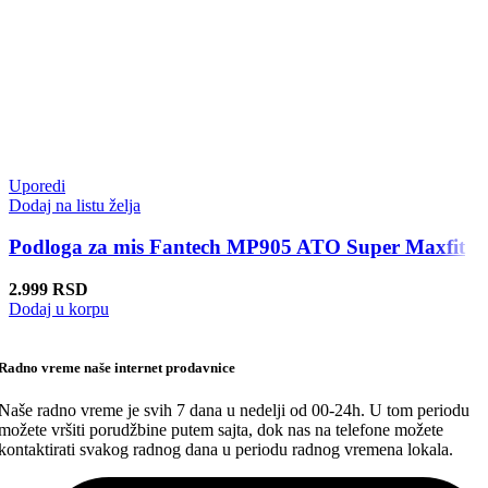
Uporedi
Dodaj na listu želja
Podloga za mis Fantech MP905 ATO Super Maxfit
2.999
RSD
Dodaj u korpu
Radno vreme naše internet prodavnice
Naše radno vreme je svih 7 dana u nedelji od 00-24h. U tom periodu
možete vršiti porudžbine putem sajta, dok nas na telefone možete
kontaktirati svakog radnog dana u periodu radnog vremena lokala.