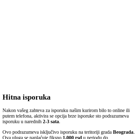
Hitna isporuka
Nakon vašeg zahteva za isporuku našim kurirom bilo to online ili
putem telefona, aktivira se opcija brze isporuke sto podrazumeva
isporuku u narednih
2-3 sata
.
Ovo podrazumeva isključivo isporuku na teritoriji grada
Beograda
.
Ova uluga se naplaćuje fiksno
1.000 rsd
u periodu do