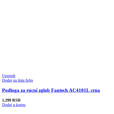
Uporedi
Dodaj na listu želja
Podloga za rucni zglob Fantech AC4101L crna
1.299
RSD
Dodaj u korpu