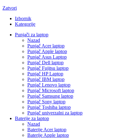
Zatvori
Izbornik
Kategorije
Punjači za laptop
Nazad
Punjač Acer laptop
Punjač Apple laptop
Punjač Asus Laptop
Punjač Dell laptop
Punjač Fujitsu laptop
Punjač HP Laptop
Punjač IBM laptop
Punjač Lenovo laptop
Punjač Microsoft laptop
Punjač Samsung laptop
Punjač Sony laptop
Punjač Toshiba laptop
Punjač univerzalni za laptop
Baterije za laptop
Nazad
Baterije Acer laptop
Baterije Apple laptop