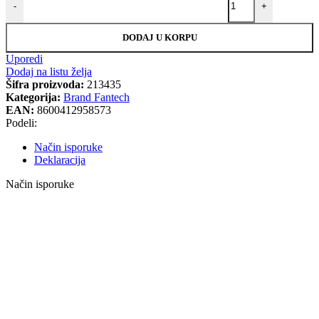
-
+
DODAJ U KORPU
Uporedi
Dodaj na listu želja
Šifra proizvoda:
213435
Kategorija:
Brand Fantech
EAN:
8600412958573
Podeli:
Način isporuke
Deklaracija
Način isporuke