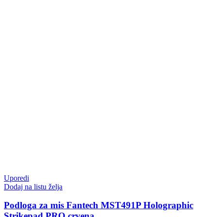
Uporedi
Dodaj na listu želja
Podloga za mis Fantech MST491P Holographic
Strikepad PRO crvena