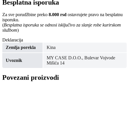
Besplatna isporuka
Za sve porudžbine preko
8.000 rsd
ostavrujete pravo na besplatnu
isporuku.
(
Besplatna isporuka se odnosi isključivo za slanje robe kurirskom
službom
)
Deklaracija
Zemlja porekla
Kina
MY CASE D.O.O., Bulevar Vojvode
Uvoznik
Mišića 14
Povezani proizvodi