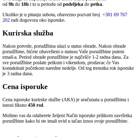
od
9h
do
18h
i to u periodu od
podeljeka
do
petka
.
Ukoliko je u pitanju subota, obavezno pozvati broj
+381 69 767
202
radi dogovora oko isporuke.
Kurirska služba
Nakon potvrde, porudžbina ulazi u status obrade. Nakon obrade
porudžbine, bićete obavešteni o statusu Vaše porudžbine putem
email-a. Period obrade porudžbine je najčešće 1-2 radna dana. Za
sve porudžbine poslate petkom i vikendom, prodavac će Vas
kontaktirati početkom naredne nedelje. Od tog trenutka rok isporuke
je 3 radna dana.
Cena isporuke
Cena isporuke kurirske službe (AKS) je uračunata u porudžbinu i
isnosi fiksno
450 rsd
.
Molimo vas da odaberete željeni Način isporuke prilikom završetka
porudžbine kako bi ste imali uvid u tačan iznos svoje porudžbine.