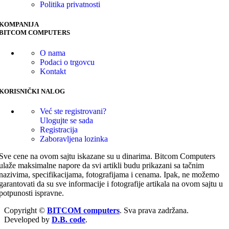
Politika privatnosti
KOMPANIJA
BITCOM COMPUTERS
O nama
Podaci o trgovcu
Kontakt
KORISNIČKI NALOG
Već ste registrovani?
Ulogujte se sada
Registracija
Zaboravljena lozinka
Sve cene na ovom sajtu iskazane su u dinarima. Bitcom Computers
ulaže maksimalne napore da svi artikli budu prikazani sa tačnim
nazivima, specifikacijama, fotografijama i cenama. Ipak, ne možemo
garantovati da su sve informacije i fotografije artikala na ovom sajtu u
potpunosti ispravne.
Copyright ©
BITCOM computers
. Sva prava zadržana.
Developed by
D.B. code
.