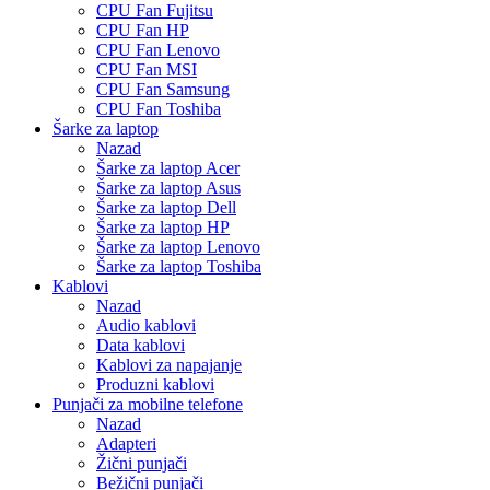
CPU Fan Fujitsu
CPU Fan HP
CPU Fan Lenovo
CPU Fan MSI
CPU Fan Samsung
CPU Fan Toshiba
Šarke za laptop
Nazad
Šarke za laptop Acer
Šarke za laptop Asus
Šarke za laptop Dell
Šarke za laptop HP
Šarke za laptop Lenovo
Šarke za laptop Toshiba
Kablovi
Nazad
Audio kablovi
Data kablovi
Kablovi za napajanje
Produzni kablovi
Punjači za mobilne telefone
Nazad
Adapteri
Žični punjači
Bežični punjači