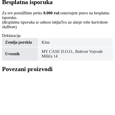
Besplatna isporuka
Za sve porudžbine preko
8.000 rsd
ostavrujete pravo na besplatnu
isporuku.
(
Besplatna isporuka se odnosi isključivo za slanje robe kurirskom
službom
)
Deklaracija
Zemlja porekla
Kina
MY CASE D.O.O., Bulevar Vojvode
Uvoznik
Mišića 14
Povezani proizvodi