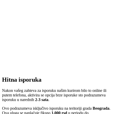
Hitna isporuka
Nakon vašeg zahteva za isporuku našim kurirom bilo to online ili
putem telefona, aktivira se opcija brze isporuke sto podrazumeva
isporuku u narednih
2-3 sata
.
Ovo podrazumeva isključivo isporuku na teritoriji grada
Beograda
.
Ova uluga se naplaćuje fiksno
1.000 rsd
u periodu do