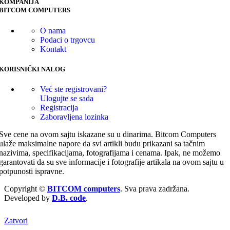
KOMPANIJA
BITCOM COMPUTERS
O nama
Podaci o trgovcu
Kontakt
KORISNIČKI NALOG
Već ste registrovani?
Ulogujte se sada
Registracija
Zaboravljena lozinka
Sve cene na ovom sajtu iskazane su u dinarima. Bitcom Computers
ulaže maksimalne napore da svi artikli budu prikazani sa tačnim
nazivima, specifikacijama, fotografijama i cenama. Ipak, ne možemo
garantovati da su sve informacije i fotografije artikala na ovom sajtu u
potpunosti ispravne.
Copyright ©
BITCOM computers
. Sva prava zadržana.
Developed by
D.B. code
.
Zatvori