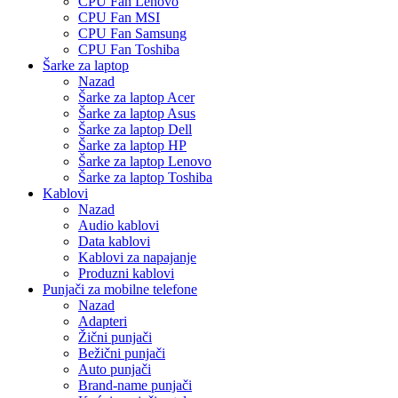
CPU Fan Lenovo
CPU Fan MSI
CPU Fan Samsung
CPU Fan Toshiba
Šarke za laptop
Nazad
Šarke za laptop Acer
Šarke za laptop Asus
Šarke za laptop Dell
Šarke za laptop HP
Šarke za laptop Lenovo
Šarke za laptop Toshiba
Kablovi
Nazad
Audio kablovi
Data kablovi
Kablovi za napajanje
Produzni kablovi
Punjači za mobilne telefone
Nazad
Adapteri
Žični punjači
Bežični punjači
Auto punjači
Brand-name punjači