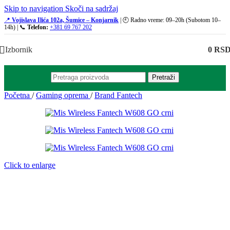
Skip to navigation
Skoči na sadržaj
📍
Vojislava Ilića 102a, Šumice – Konjarnik
| 🕘 Radno vreme: 09–20h (Subotom 10–
14h) | 📞
Telefon:
+381 69 767 202
Izbornik
0
RS
Pretraži
Početna
/
Gaming oprema
/
Brand Fantech
Click to enlarge