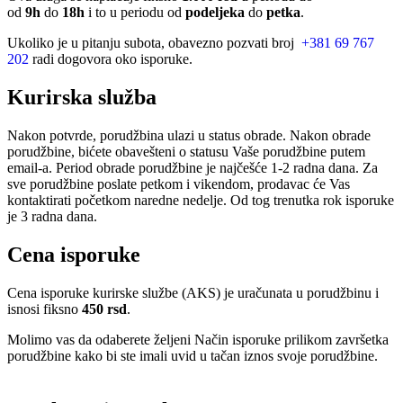
od
9h
do
18h
i to u periodu od
podeljeka
do
petka
.
Ukoliko je u pitanju subota, obavezno pozvati broj
+381 69 767
202
radi dogovora oko isporuke.
Kurirska služba
Nakon potvrde, porudžbina ulazi u status obrade. Nakon obrade
porudžbine, bićete obavešteni o statusu Vaše porudžbine putem
email-a. Period obrade porudžbine je najčešće 1-2 radna dana. Za
sve porudžbine poslate petkom i vikendom, prodavac će Vas
kontaktirati početkom naredne nedelje. Od tog trenutka rok isporuke
je 3 radna dana.
Cena isporuke
Cena isporuke kurirske službe (AKS) je uračunata u porudžbinu i
isnosi fiksno
450 rsd
.
Molimo vas da odaberete željeni Način isporuke prilikom završetka
porudžbine kako bi ste imali uvid u tačan iznos svoje porudžbine.