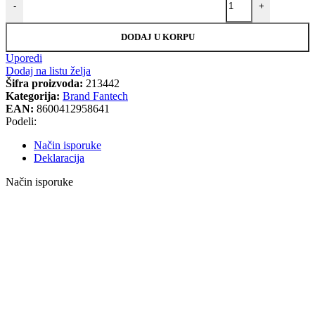
-
+
DODAJ U KORPU
Uporedi
Dodaj na listu želja
Šifra proizvoda:
213442
Kategorija:
Brand Fantech
EAN:
8600412958641
Podeli:
Način isporuke
Deklaracija
Način isporuke