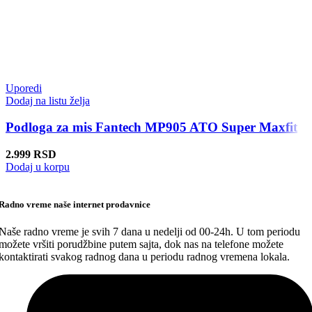
Uporedi
Dodaj na listu želja
Podloga za mis Fantech MP905 ATO Super Maxfit
2.999
RSD
Dodaj u korpu
Radno vreme naše internet prodavnice
Naše radno vreme je svih 7 dana u nedelji od 00-24h. U tom periodu
možete vršiti porudžbine putem sajta, dok nas na telefone možete
kontaktirati svakog radnog dana u periodu radnog vremena lokala.