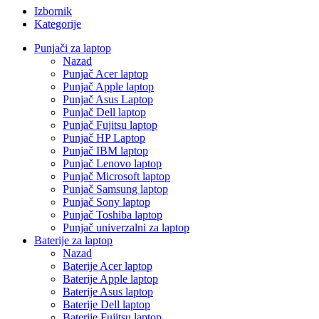
Izbornik
Kategorije
Punjači za laptop
Nazad
Punjač Acer laptop
Punjač Apple laptop
Punjač Asus Laptop
Punjač Dell laptop
Punjač Fujitsu laptop
Punjač HP Laptop
Punjač IBM laptop
Punjač Lenovo laptop
Punjač Microsoft laptop
Punjač Samsung laptop
Punjač Sony laptop
Punjač Toshiba laptop
Punjač univerzalni za laptop
Baterije za laptop
Nazad
Baterije Acer laptop
Baterije Apple laptop
Baterije Asus laptop
Baterije Dell laptop
Baterije Fujitsu laptop