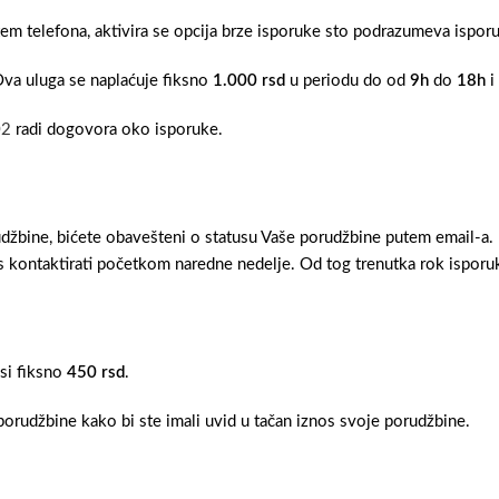
tem telefona, aktivira se opcija brze isporuke sto podrazumeva ispo
Ova uluga se naplaćuje fiksno
1.000 rsd
u periodu do od
9h
do
18h
i
02
radi dogovora oko isporuke.
džbine, bićete obavešteni o statusu Vaše porudžbine putem email-a.
 kontaktirati početkom naredne nedelje. Od tog trenutka rok isporuk
osi fiksno
450 rsd
.
orudžbine kako bi ste imali uvid u tačan iznos svoje porudžbine.