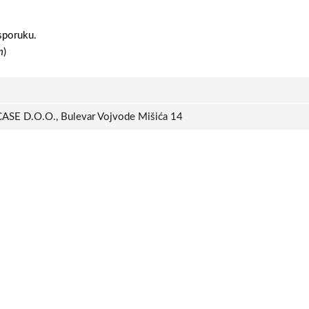
sporuku.
m
)
ASE D.O.O., Bulevar Vojvode Mišića 14