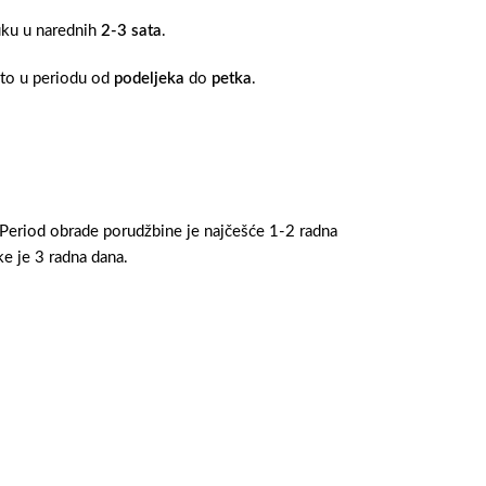
ruku u narednih
2-3 sata
.
 to u periodu od
podeljeka
do
petka
.
 Period obrade porudžbine je najčešće 1-2 radna
e je 3 radna dana.