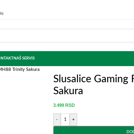
h)
NTAKT
NAŠ SERVIS
MH88 Trinity Sakura
Slusalice Gaming 
Sakura
3.499
RSD
-
+
DOD