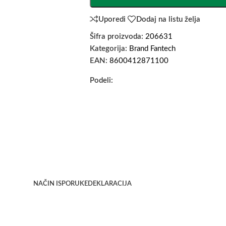
Uporedi
Dodaj na listu želja
Šifra proizvoda:
206631
Kategorija:
Brand Fantech
EAN:
8600412871100
Podeli:
NAČIN ISPORUKE
DEKLARACIJA