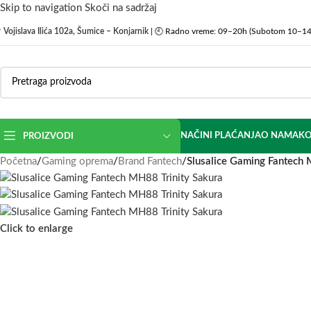
Skip to navigation
Skoči na sadržaj

Vojislava Ilića 102a, Šumice – Konjarnik
| 🕘 Radno vreme: 09–20h (Subotom 10–14
NAČINI PLAĆANJA
O NAMA
KO
PROIZVODI
Početna
/
Gaming oprema
/
Brand Fantech
/
Slusalice Gaming Fantech 
Click to enlarge