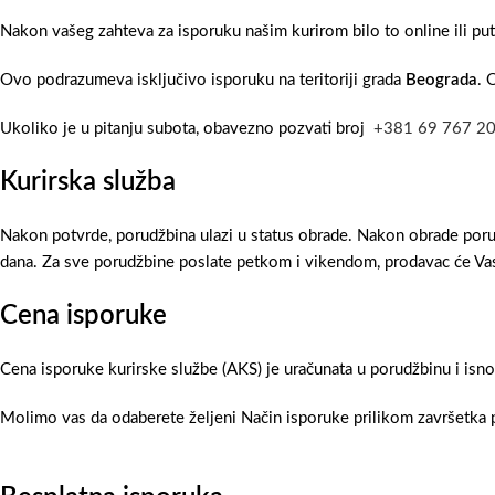
Nakon vašeg zahteva za isporuku našim kurirom bilo to online ili pu
Ovo podrazumeva isključivo isporuku na teritoriji grada
Beograda
. 
Ukoliko je u pitanju subota, obavezno pozvati broj
+381 69 767 2
Kurirska služba
Nakon potvrde, porudžbina ulazi u status obrade. Nakon obrade poru
dana. Za sve porudžbine poslate petkom i vikendom, prodavac će Vas
Cena isporuke
Cena isporuke kurirske službe (AKS) je uračunata u porudžbinu i isn
Molimo vas da odaberete željeni Način isporuke prilikom završetka p